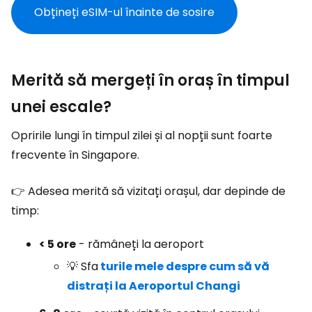
Obțineți eSIM-ul înainte de sosire
Merită să mergeți în oraș în timpul
unei escale?
Opririle lungi în timpul zilei și al nopții sunt foarte
frecvente în Singapore.
👉 Adesea merită să vizitați orașul, dar depinde de
timp:
< 5 ore
- rămâneți la aeroport
💡 Sfa
turile mele despre cum să vă
distrați la Aeroportul Changi