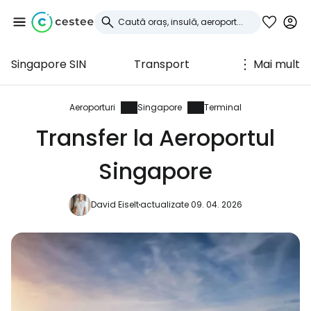
Singapore SIN
Transport
Mai mult
Conectați-vă la
Cestee
Aeroporturi
Singapore
Terminal
Transfer la Aeroportul
... comunitatea mondială a călătorilor
Singapore
Continuați cu Google
David Eiselt
actualizate 09. 04. 2026
Continuați cu Facebook
Continuați cu e-mailul