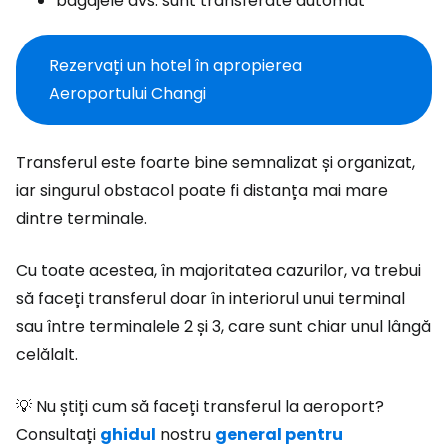
bagajele dvs. sunt transferate automat
Rezervați un hotel în apropierea
Aeroportului Changi
Transferul este foarte bine semnalizat și organizat,
iar singurul obstacol poate fi distanța mai mare
dintre terminale.
Cu toate acestea, în majoritatea cazurilor, va trebui
să faceți transferul doar în interiorul unui terminal
sau între terminalele 2 și 3, care sunt chiar unul lângă
celălalt.
💡 Nu știți cum să faceți transferul la aeroport?
Consultați
ghidul
nostru
general pentru