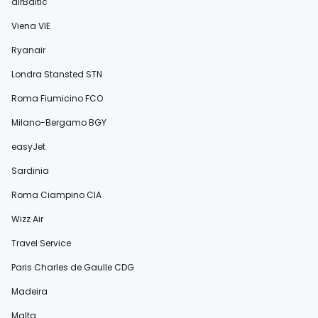
airBaltic
Viena VIE
Ryanair
Londra Stansted STN
Roma Fiumicino FCO
Milano-Bergamo BGY
easyJet
Sardinia
Roma Ciampino CIA
Wizz Air
Travel Service
Paris Charles de Gaulle CDG
Madeira
Malta