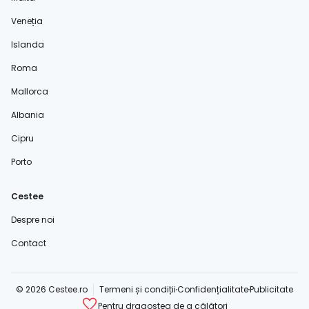
Veneția
Islanda
Roma
Mallorca
Albania
Cipru
Porto
Cestee
Despre noi
Contact
© 2026 Cestee.ro
Termeni și condiții
Confidențialitate
Publicitate
Pentru dragostea de a călători