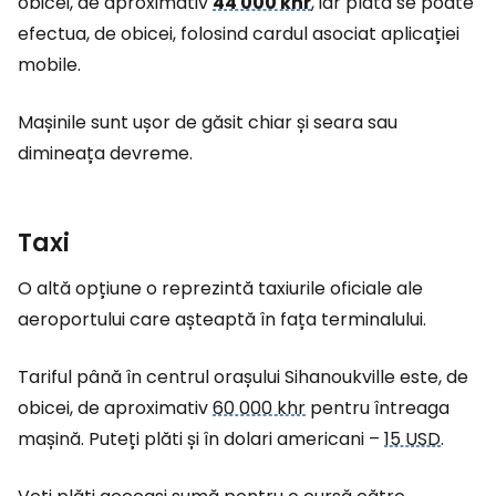
obicei, de aproximativ
44 000 khr
, iar plata se poate
efectua, de obicei, folosind cardul asociat aplicației
mobile.
Mașinile sunt ușor de găsit chiar și seara sau
dimineața devreme.
Taxi
O altă opțiune o reprezintă taxiurile oficiale ale
aeroportului care așteaptă în fața terminalului.
Tariful până în centrul orașului Sihanoukville este, de
obicei, de aproximativ
60 000 khr
pentru întreaga
mașină. Puteți plăti și în dolari americani –
15 USD
.