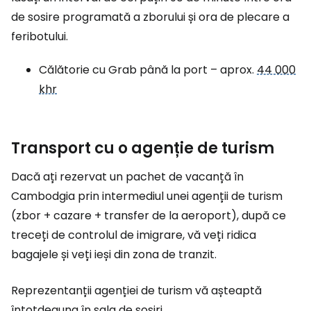
de sosire programată a zborului și ora de plecare a
feribotului.
Călătorie cu Grab până la port – aprox.
44 000
khr
Transport cu o agenție de turism
Dacă ați rezervat un pachet de vacanță în
Cambodgia prin intermediul unei agenții de turism
(zbor + cazare + transfer de la aeroport), după ce
treceți de controlul de imigrare, vă veți ridica
bagajele și veți ieși din zona de tranzit.
Reprezentanții agenției de turism vă așteaptă
întotdeauna în sala de sosiri.