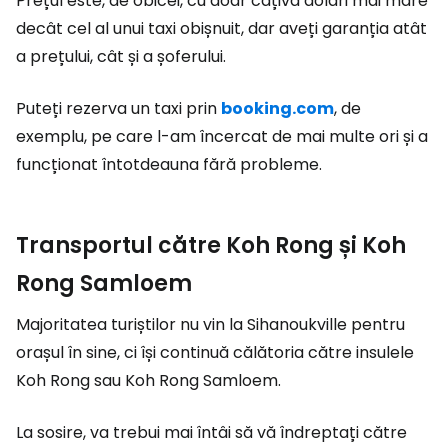
Prețul este, de obicei, cu doar câțiva dolari mai mare
decât cel al unui taxi obișnuit, dar aveți garanția atât
a prețului, cât și a șoferului.
Puteți rezerva un taxi prin
booking.com
, de
exemplu, pe care l-am încercat de mai multe ori și a
funcționat întotdeauna fără probleme.
Transportul către Koh Rong și Koh
Rong Samloem
Majoritatea turiștilor nu vin la Sihanoukville pentru
orașul în sine, ci își continuă călătoria către insulele
Koh Rong sau Koh Rong Samloem.
La sosire, va trebui mai întâi să vă îndreptați către