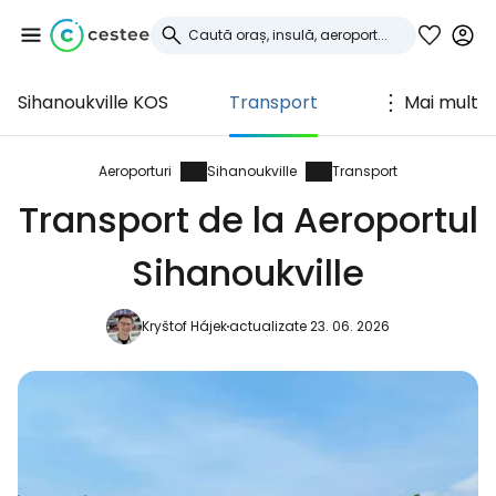
Sihanoukville KOS
Transport
Mai mult
Conectați-vă la
Cestee
Aeroporturi
Sihanoukville
Transport
Transport de la Aeroportul
... comunitatea mondială a călătorilor
Sihanoukville
Continuați cu Google
Kryštof Hájek
actualizate 23. 06. 2026
Continuați cu Facebook
Continuați cu e-mailul