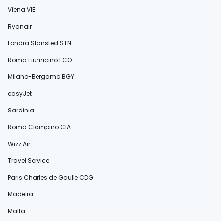
Viena VIE
Ryanair
Londra Stansted STN
Roma Fiumicino FCO
Milano-Bergamo BGY
easyJet
Sardinia
Roma Ciampino CIA
Wizz Air
Travel Service
Paris Charles de Gaulle CDG
Madeira
Malta