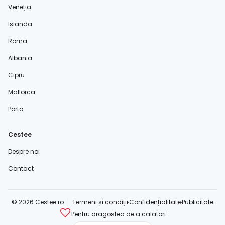
Veneția
Islanda
Roma
Albania
Cipru
Mallorca
Porto
Cestee
Despre noi
Contact
© 2026 Cestee.ro
Termeni și condiții
Confidențialitate
Publicitate
Pentru dragostea de a călători
cestee.com