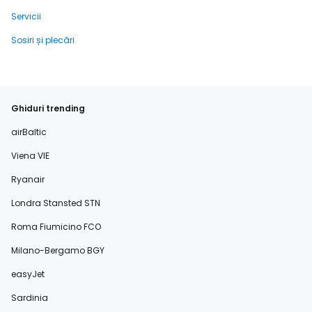
Servicii
Sosiri și plecări
Ghiduri trending
airBaltic
Viena VIE
Ryanair
Londra Stansted STN
Roma Fiumicino FCO
Milano-Bergamo BGY
easyJet
Sardinia