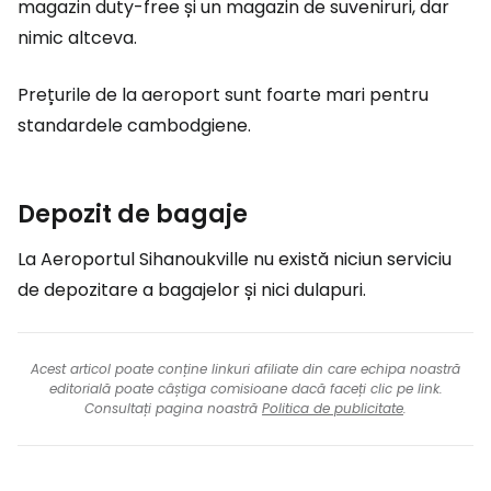
magazin duty-free și un magazin de suveniruri, dar
nimic altceva.
Prețurile de la aeroport sunt foarte mari pentru
standardele cambodgiene.
Depozit de bagaje
La Aeroportul Sihanoukville nu există niciun serviciu
de depozitare a bagajelor și nici dulapuri.
Acest articol poate conține linkuri afiliate din care echipa noastră
editorială poate câștiga comisioane dacă faceți clic pe link.
Consultați pagina noastră
Politica de publicitate
.