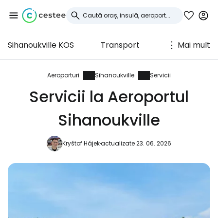
Sihanoukville KOS
Transport
Mai mult
Conectați-vă la
Cestee
Aeroporturi
Sihanoukville
Servicii
Servicii la Aeroportul
... comunitatea mondială a călătorilor
Sihanoukville
Continuați cu Google
Kryštof Hájek
actualizate 23. 06. 2026
Continuați cu Facebook
Continuați cu e-mailul