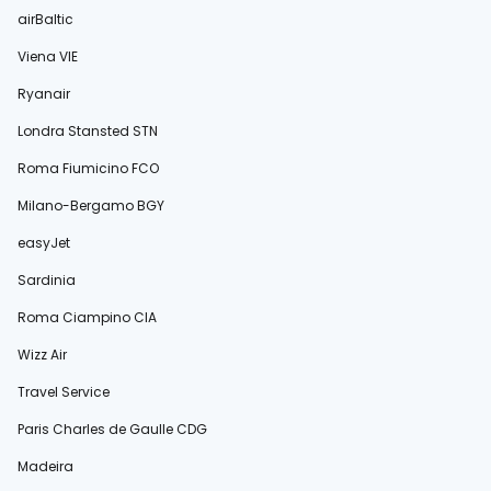
airBaltic
Viena VIE
Ryanair
Londra Stansted STN
Roma Fiumicino FCO
Milano-Bergamo BGY
easyJet
Sardinia
Roma Ciampino CIA
Wizz Air
Travel Service
Paris Charles de Gaulle CDG
Madeira