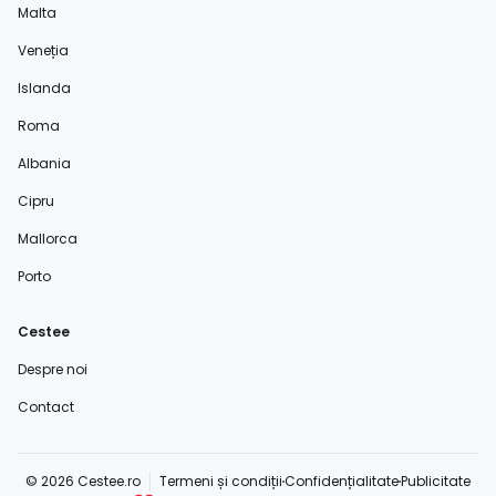
Malta
Veneția
Islanda
Roma
Albania
Cipru
Mallorca
Porto
Cestee
Despre noi
Contact
© 2026 Cestee.ro
Termeni și condiții
Confidențialitate
Publicitate