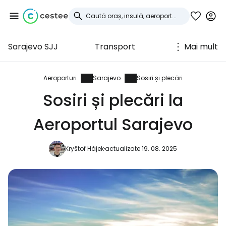
Sarajevo SJJ
Transport
Mai mult
Conectați-vă la
Cestee
Aeroporturi
Sarajevo
Sosiri și plecări
Sosiri și plecări la
... comunitatea mondială a călătorilor
Aeroportul Sarajevo
Continuați cu Google
Kryštof Hájek
actualizate 19. 08. 2025
Continuați cu Facebook
Continuați cu e-mailul