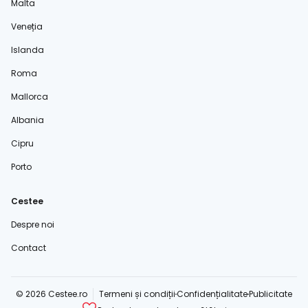
Malta
Veneția
Islanda
Roma
Mallorca
Albania
Cipru
Porto
Cestee
Despre noi
Contact
© 2026 Cestee.ro
Termeni și condiții
Confidențialitate
Publicitate