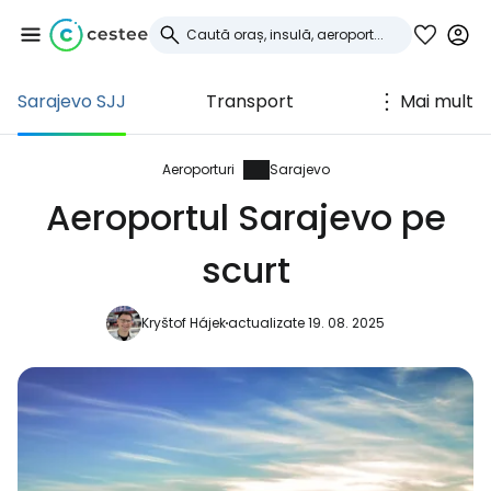
Sarajevo SJJ
Transport
Mai mult
Conectați-vă la
Cestee
Aeroporturi
Sarajevo
Aeroportul Sarajevo pe
... comunitatea mondială a călătorilor
scurt
Continuați cu Google
Kryštof Hájek
actualizate 19. 08. 2025
Continuați cu Facebook
Continuați cu e-mailul