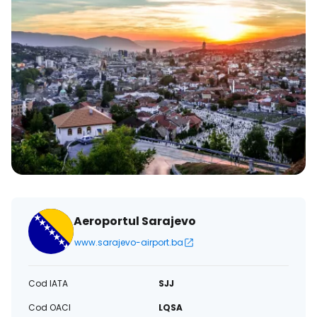
Aeroportul Sarajevo
www.sarajevo-airport.ba
Cod IATA
SJJ
Cod OACI
LQSA