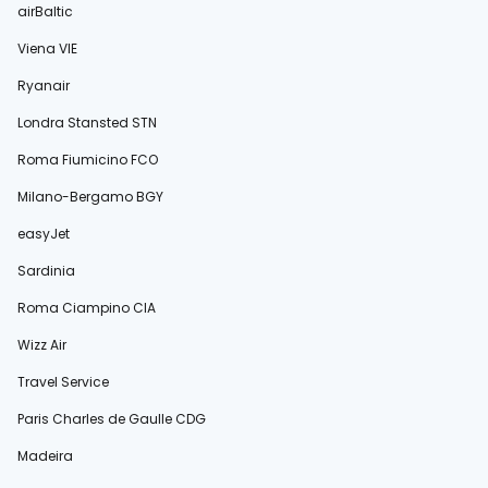
airBaltic
Viena VIE
Ryanair
Londra Stansted STN
Roma Fiumicino FCO
Milano-Bergamo BGY
easyJet
Sardinia
Roma Ciampino CIA
Wizz Air
Travel Service
Paris Charles de Gaulle CDG
Madeira