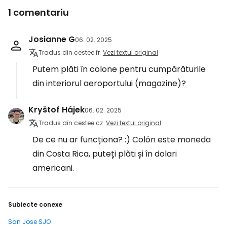
1 comentariu
Josianne G
06. 02. 2025
Tradus din cestee.fr
Vezi textul original
Putem plăti în colone pentru cumpărăturile
din interiorul aeroportului (magazine)?
Kryštof Hájek
06. 02. 2025
Tradus din cestee.cz
Vezi textul original
De ce nu ar funcționa? :) Colón este moneda
din Costa Rica, puteți plăti și în dolari
americani.
Subiecte conexe
San Jose SJO