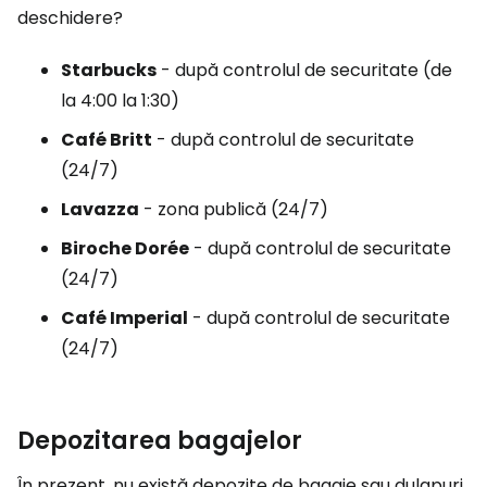
deschidere?
Starbucks
- după controlul de securitate (de
la 4:00 la 1:30)
Café Britt
- după controlul de securitate
(24/7)
Lavazza
- zona publică (24/7)
Biroche Dorée
- după controlul de securitate
(24/7)
Café Imperial
- după controlul de securitate
(24/7)
Depozitarea bagajelor
În prezent, nu există depozite de bagaje sau dulapuri