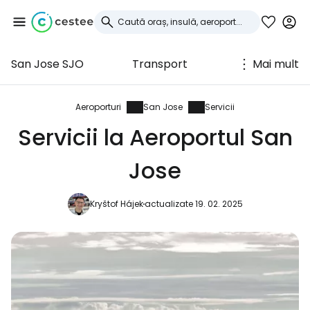
San Jose SJO
Transport
Mai mult
Conectați-vă la
Cestee
Aeroporturi
San Jose
Servicii
Servicii la Aeroportul San
... comunitatea mondială a călătorilor
Jose
Continuați cu Google
Kryštof Hájek
actualizate 19. 02. 2025
Continuați cu Facebook
Continuați cu e-mailul