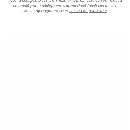
Acest articol poate conține linkuri afiliate din care echipa noastră
editorială poate câștiga comisioane dacă faceți clic pe link.
Consultați pagina noastră
Politica de publicitate
.