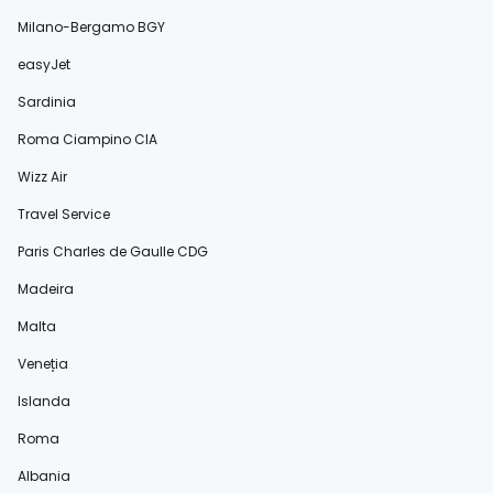
Milano-Bergamo BGY
easyJet
Sardinia
Roma Ciampino CIA
Wizz Air
Travel Service
Paris Charles de Gaulle CDG
Madeira
Malta
Veneția
Islanda
Roma
Albania