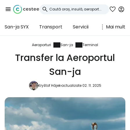
San-ja SYX
Transport
Servicii
Mai mult
Conectați-vă la
Cestee
Aeroporturi
San-ja
Terminal
Transfer la Aeroportul
... comunitatea mondială a călătorilor
San-ja
Continuați cu Google
Kryštof Hájek
actualizate 02. 11. 2025
Continuați cu Facebook
Continuați cu e-mailul