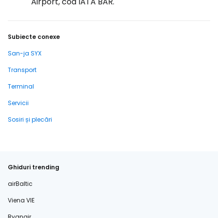
Airport, cod IATA BAR.
Subiecte conexe
San-ja SYX
Transport
Terminal
Servicii
Sosiri și plecări
Ghiduri trending
airBaltic
Viena VIE
Ryanair