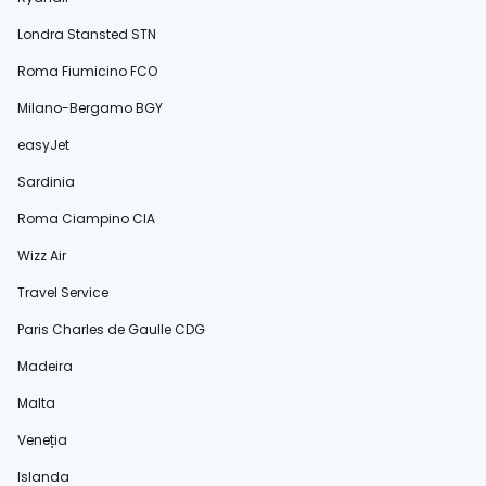
Londra Stansted STN
Roma Fiumicino FCO
Milano-Bergamo BGY
easyJet
Sardinia
Roma Ciampino CIA
Wizz Air
Travel Service
Paris Charles de Gaulle CDG
Madeira
Malta
Veneția
Islanda