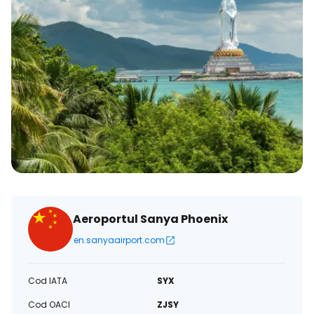
Aeroportul Sanya Phoenix
en.sanyaairport.com
Cod IATA
SYX
Cod OACI
ZJSY