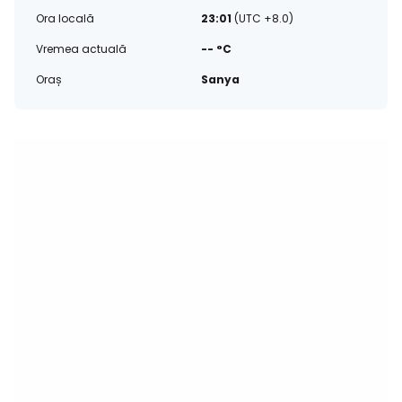
Ora locală
23:01
(UTC +8.0)
Vremea actuală
-- °C
Oraș
Sanya