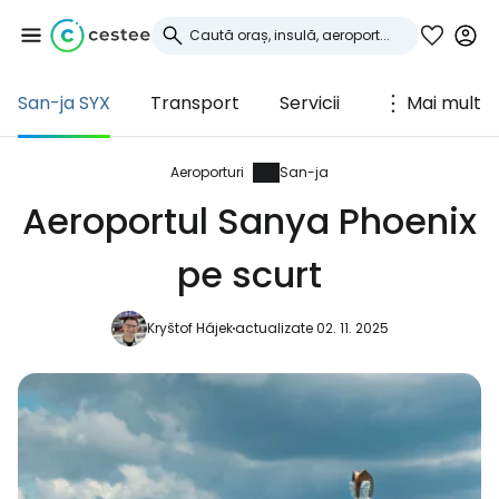
San-ja SYX
Transport
Servicii
Mai mult
Conectați-vă la
Cestee
Aeroporturi
San-ja
Aeroportul Sanya Phoenix
... comunitatea mondială a călătorilor
pe scurt
Continuați cu Google
Kryštof Hájek
actualizate 02. 11. 2025
Continuați cu Facebook
Continuați cu e-mailul