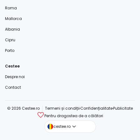
Roma
Mallorca
Albania
Cipru
Porto
Cestee
Despre noi
Contact
© 2026 Cestee.ro
Termeni și condiții
Confidențialitate
Publicitate
Pentru dragostea de a călători
cestee.com
cestee.ro
cestee.sk