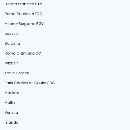
Londra Stansted STN
Roma Fiumicino FCO
Milano-Bergamo BGY
easyJet
Sardinia
Roma Ciampino CIA
Wizz Air
Travel Service
Paris Charles de Gaulle CDG
Madeira
Malta
Veneția
Islanda