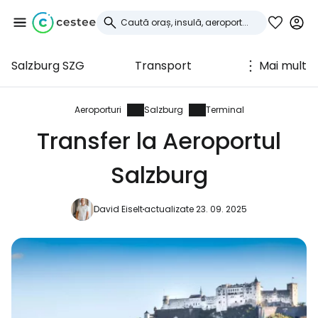
Salzburg SZG
Transport
Mai mult
Conectați-vă la
Cestee
Aeroporturi
Salzburg
Terminal
Transfer la Aeroportul
... comunitatea mondială a călătorilor
Salzburg
Continuați cu Google
David Eiselt
actualizate 23. 09. 2025
Continuați cu Facebook
Continuați cu e-mailul