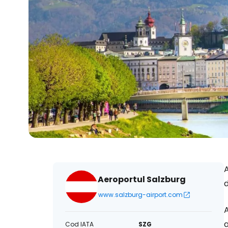
A
Aeroportul Salzburg
d
www.salzburg-airport.com
A
a
Cod IATA
SZG