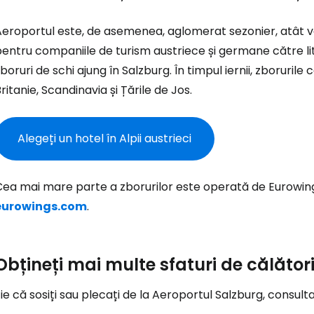
Conectați-v
eroportul este, de asemenea, aglomerat sezonier, atât va
entru companiile de turism austriece și germane către li
boruri de schi ajung în Salzburg. În timpul iernii, zboruril
... comunitatea mondială a călătorilo
ritanie, Scandinavia și Țările de Jos.
Co
Alegeți un hotel în Alpii austrieci
Con
Cea mai mare parte a zborurilor este operată de Eurowing
eurowings.com
.
Cont
Obțineți mai multe sfaturi de călător
ie că sosiți sau plecați de la Aeroportul Salzburg, consulta