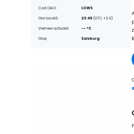
Cod OACI
LOWS
A
Ora locală
23:45
(UTC +2.0)
p
Vremea actuală
-- °C
z
B
Oraș
Salzburg
F