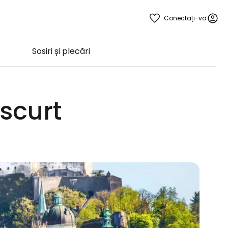
Conectați-vă
Sosiri și plecări
scurt