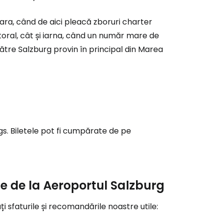
ă la Cestee
ra, când de aici pleacă zboruri charter
toral, cât și iarna, când un număr mare de
e către Salzburg provin în principal din Marea
r
ntinuați cu Google
tinuați cu Facebook
s. Biletele pot fi cumpărate de pe
inuați cu e-mailul
ie de la Aeroportul Salzburg
ți sfaturile și recomandările noastre utile: