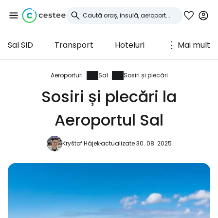
Sal SID
Transport
Hoteluri
Mai mult
Conectați-vă la
Cestee
Aeroporturi
Sal
Sosiri și plecări
Sosiri și plecări la
... comunitatea mondială a călătorilor
Aeroportul Sal
Continuați cu Google
Kryštof Hájek
actualizate 30. 08. 2025
Continuați cu Facebook
Continuați cu e-mailul