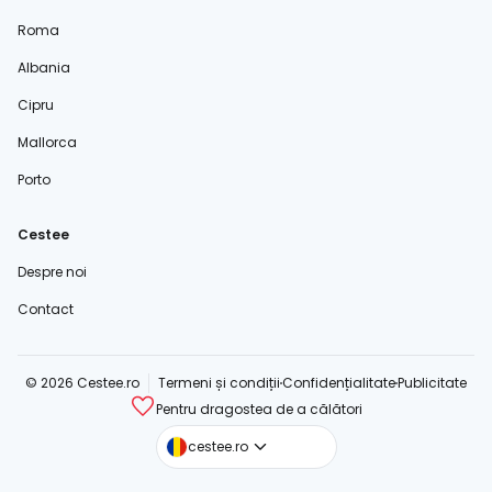
Roma
Albania
Cipru
Mallorca
Porto
Cestee
Despre noi
Contact
© 2026 Cestee.ro
Termeni și condiții
Confidențialitate
Publicitate
Pentru dragostea de a călători
cestee.com
cestee.ro
cestee.sk