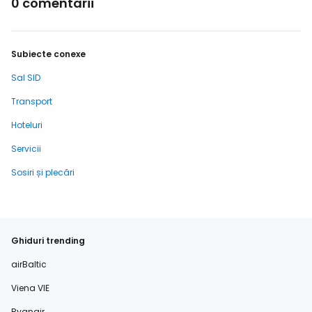
0 comentarii
Subiecte conexe
Sal SID
Transport
Hoteluri
Servicii
Sosiri și plecări
Ghiduri trending
airBaltic
Viena VIE
Ryanair