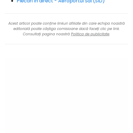
Plecări în direct - Aeroportul Sal (SID)
Acest articol poate conține linkuri afiliate din care echipa noastră
editorială poate câștiga comisioane dacă faceți clic pe link.
Consultați pagina noastră
Politica de publicitate
.