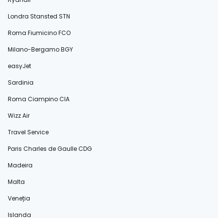
Londra Stansted STN
Roma Fiumicino FCO
Milano-Bergamo BGY
easyJet
Sardinia
Roma Ciampino CIA
Wizz Air
Travel Service
Paris Charles de Gaulle CDG
Madeira
Malta
Veneția
Islanda