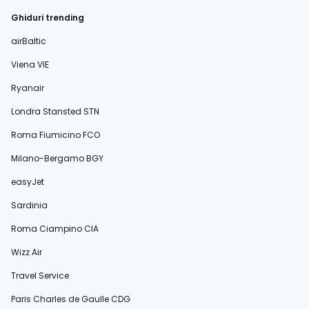
Ghiduri trending
airBaltic
Viena VIE
Ryanair
Londra Stansted STN
Roma Fiumicino FCO
Milano-Bergamo BGY
easyJet
Sardinia
Roma Ciampino CIA
Wizz Air
Travel Service
Paris Charles de Gaulle CDG