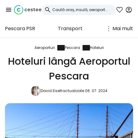
Pescara PSR
Transport
Mai mult
Conectați-vă la
Cestee
Aeroporturi
Pescara
Hoteluri
Hoteluri lângă Aeroportul
... comunitatea mondială a călătorilor
Pescara
Continuați cu Google
David Eiselt
actualizate 06. 07. 2024
Continuați cu Facebook
Continuați cu e-mailul