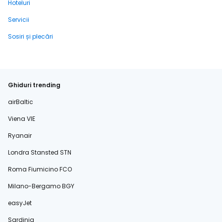
Hoteluri
Servicii
Sosiri și plecări
Ghiduri trending
airBaltic
Viena VIE
Ryanair
Londra Stansted STN
Roma Fiumicino FCO
Milano-Bergamo BGY
easyJet
Sardinia