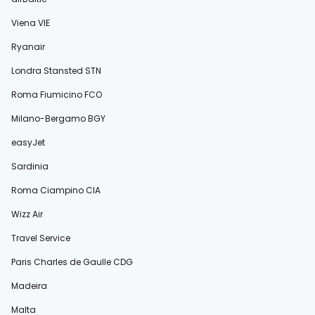
Viena VIE
Ryanair
Londra Stansted STN
Roma Fiumicino FCO
Milano-Bergamo BGY
easyJet
Sardinia
Roma Ciampino CIA
Wizz Air
Travel Service
Paris Charles de Gaulle CDG
Madeira
Malta