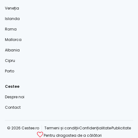
Veneția
Islanda
Roma
Mallorca
Albania
Cipru
Porto
Cestee
Despre noi
Contact
© 2026 Cestee.ro
Termeni și condiții
Confidențialitate
Publicitate
Pentru dragostea de a călători