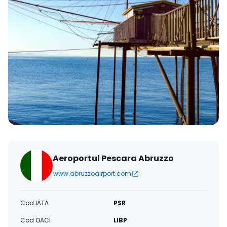
Aeroportul Pescara Abruzzo
www.abruzzoairport.com
Cod IATA
PSR
Cod OACI
LIBP