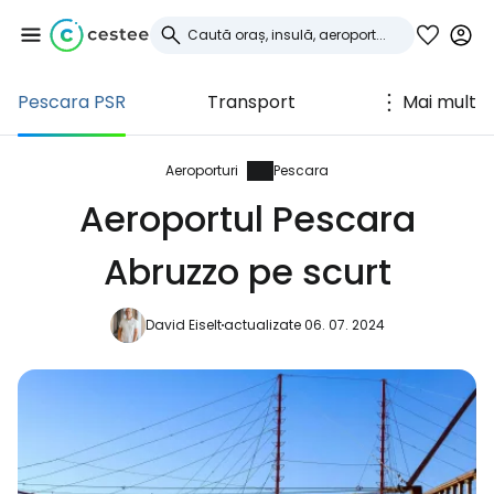
Pescara PSR
Transport
Mai mult
Conectați-vă la
Cestee
Aeroporturi
Pescara
Aeroportul Pescara
... comunitatea mondială a călătorilor
Abruzzo pe scurt
Continuați cu Google
David Eiselt
actualizate 06. 07. 2024
Continuați cu Facebook
Continuați cu e-mailul