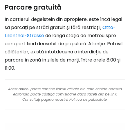
Parcare gratuită
În cartierul Ziegelstein din apropiere, este încă legal
să parcați pe străzi gratuit și fără restricții,
Otto-
Lilienthal-Strasse
de lângă stația de metrou spre
aeroport fiind deosebit de populară. Atenție. Potrivit
călătorilor, există întotdeauna o interdicție de
parcare în zonă în zilele de marți, între orele 8:00 și
11:00.
Acest articol poate conține linkuri afiliate din care echipa noastră
editorială poate câștiga comisioane dacă faceți clic pe link.
Consultați pagina noastră
Politica de publicitate
.