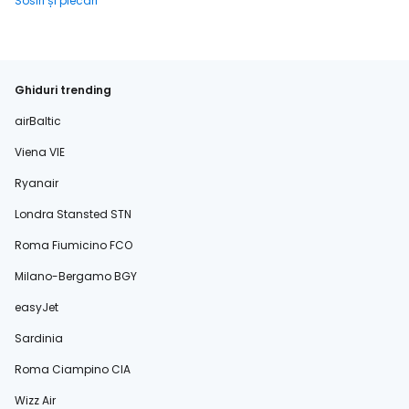
Sosiri și plecări
Ghiduri trending
airBaltic
Viena VIE
Ryanair
Londra Stansted STN
Roma Fiumicino FCO
Milano-Bergamo BGY
easyJet
Sardinia
Roma Ciampino CIA
Wizz Air