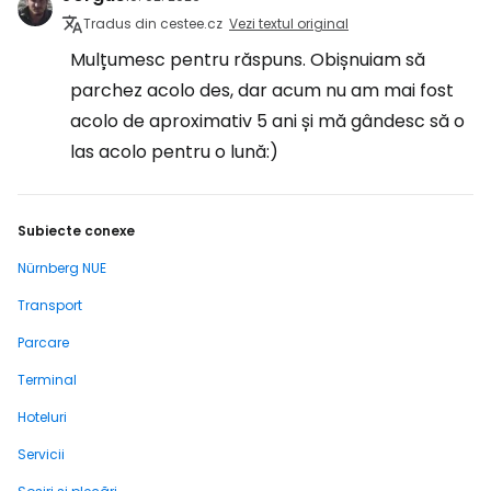
Tradus din cestee.cz
Vezi textul original
Mulțumesc pentru răspuns. Obișnuiam să
parchez acolo des, dar acum nu am mai fost
acolo de aproximativ 5 ani și mă gândesc să o
las acolo pentru o lună:)
Subiecte conexe
Nürnberg NUE
Transport
Parcare
Terminal
Hoteluri
Servicii