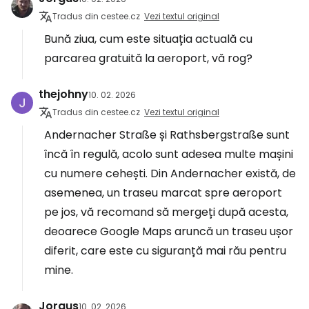
Tradus din cestee.cz
Vezi textul original
Bună ziua, cum este situația actuală cu
parcarea gratuită la aeroport, vă rog?
thejohny
10. 02. 2026
Tradus din cestee.cz
Vezi textul original
Andernacher Straße și Rathsbergstraße sunt
încă în regulă, acolo sunt adesea multe mașini
cu numere cehești. Din Andernacher există, de
asemenea, un traseu marcat spre aeroport
pe jos, vă recomand să mergeți după acesta,
deoarece Google Maps aruncă un traseu ușor
diferit, care este cu siguranță mai rău pentru
mine.
Jorgus
10. 02. 2026