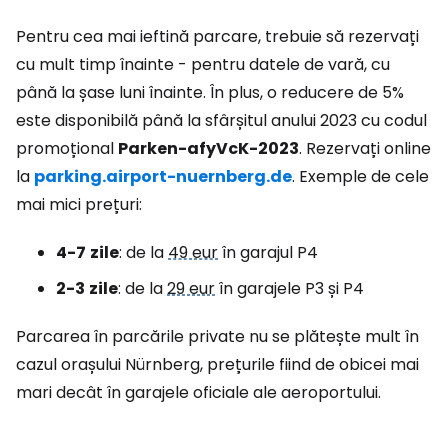
Pentru cea mai ieftină parcare, trebuie să rezervați
cu mult timp înainte - pentru datele de vară, cu
până la șase luni înainte. În plus, o reducere de 5%
este disponibilă până la sfârșitul anului 2023 cu codul
promoțional
Parken-afyVcK-2023
. Rezervați online
la
parking.airport-nuernberg.de
. Exemple de cele
mai mici prețuri:
4-7
zile
: de la
49 eur
în garajul P4
2-3
zile
: de la
29 eur
în garajele P3 și P4
Parcarea în parcările private nu se plătește mult în
cazul orașului Nürnberg, prețurile fiind de obicei mai
mari decât în garajele oficiale ale aeroportului.