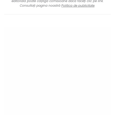
editorială poate câștiga comisioane dacă faceți clic pe link.
Consultați pagina noastră
Politica de publicitate
.