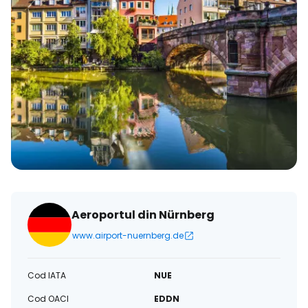
Aeroportul din Nürnberg
www.airport-nuernberg.de
Cod IATA
NUE
Cod OACI
EDDN