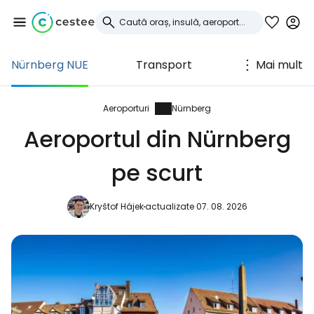
Nürnberg NUE
Transport
Mai mult
Conectați-vă la
Cestee
Aeroporturi
Nürnberg
Aeroportul din Nürnberg
... comunitatea mondială a călătorilor
pe scurt
Continuați cu Google
Kryštof Hájek
actualizate 07. 08. 2026
Continuați cu Facebook
Continuați cu e-mailul