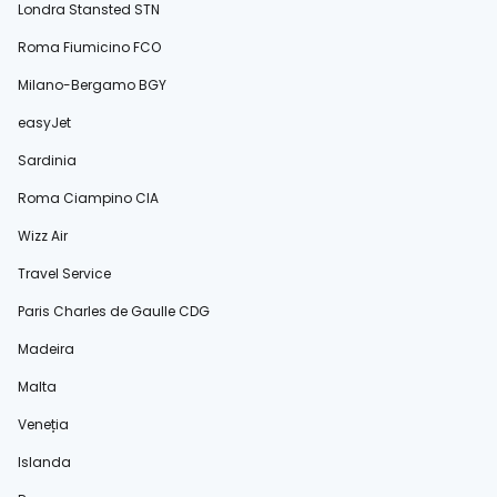
Londra Stansted STN
Roma Fiumicino FCO
Milano-Bergamo BGY
easyJet
Sardinia
Roma Ciampino CIA
Wizz Air
Travel Service
Paris Charles de Gaulle CDG
Madeira
Malta
Veneția
Islanda