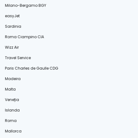
Milano-Bergamo BGY
easyJet
Sardinia
Roma Ciampino CIA
Wizz Air
Travel Service
Paris Charles de Gaulle CDG
Madeira
Malta
Veneția
Islanda
Roma
Mallorca