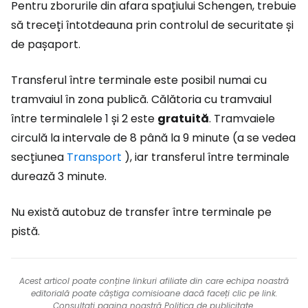
Pentru zborurile din afara spațiului Schengen, trebuie
să treceți întotdeauna prin controlul de securitate și
de pașaport.
Transferul între terminale este posibil numai cu
tramvaiul în zona publică. Călătoria cu tramvaiul
între terminalele 1 și 2 este
gratuită
. Tramvaiele
circulă la intervale de 8 până la 9 minute (a se vedea
secțiunea
Transport
), iar transferul între terminale
durează 3 minute.
Nu există autobuz de transfer între terminale pe
pistă.
Acest articol poate conține linkuri afiliate din care echipa noastră
editorială poate câștiga comisioane dacă faceți clic pe link.
Consultați pagina noastră
Politica de publicitate
.