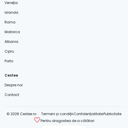
Veneția
Islanda
Roma
Mallorca
Albania
Cipru
Porto
Cestee
Despre noi
Contact
© 2026 Cestee.ro
Termeni și condiții
Confidențialitate
Publicitate
Pentru dragostea de a călători
cestee.com