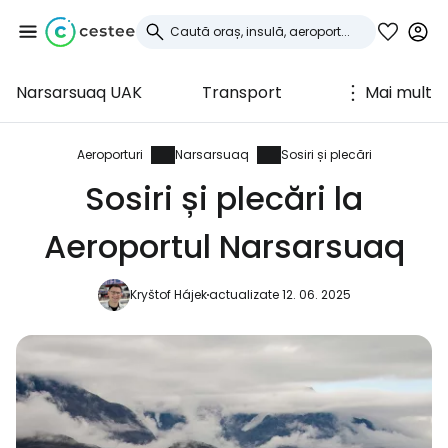
Narsarsuaq UAK
Transport
Mai mult
Conectați-vă la
Cestee
Aeroporturi
Narsarsuaq
Sosiri și plecări
Sosiri și plecări la
... comunitatea mondială a călătorilor
Aeroportul Narsarsuaq
Continuați cu Google
Kryštof Hájek
actualizate 12. 06. 2025
Continuați cu Facebook
Continuați cu e-mailul