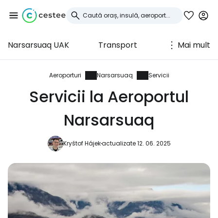
Narsarsuaq UAK
Transport
Mai mult
Conectați-vă la
Cestee
Aeroporturi
Narsarsuaq
Servicii
Servicii la Aeroportul
... comunitatea mondială a călătorilor
Narsarsuaq
Continuați cu Google
Kryštof Hájek
actualizate 12. 06. 2025
Continuați cu Facebook
Continuați cu e-mailul