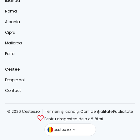
Islanda
Roma
Albania
Cipru
Mallorca
Porto
Cestee
Despre noi
Contact
© 2026 Cestee.ro
Termeni și condiții
Confidențialitate
Publicitate
Pentru dragostea de a călători
cestee.com
cestee.ro
cestee.sk