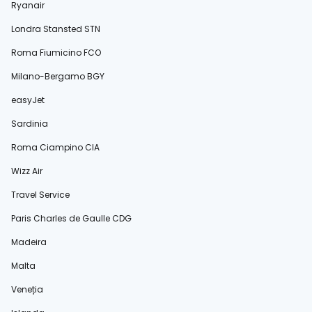
Ryanair
Londra Stansted STN
Roma Fiumicino FCO
Milano-Bergamo BGY
easyJet
Sardinia
Roma Ciampino CIA
Wizz Air
Travel Service
Paris Charles de Gaulle CDG
Madeira
Malta
Veneția