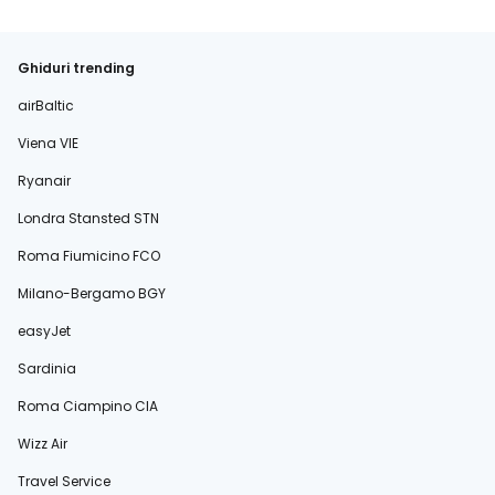
Ghiduri trending
airBaltic
Viena VIE
Ryanair
Londra Stansted STN
Roma Fiumicino FCO
Milano-Bergamo BGY
easyJet
Sardinia
Roma Ciampino CIA
Wizz Air
Travel Service