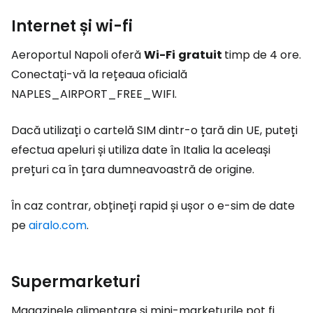
Internet și wi-fi
Aeroportul Napoli oferă
Wi-Fi
gratuit
timp de 4 ore.
Conectați-vă la rețeaua oficială
NAPLES_AIRPORT_FREE_WIFI.
Dacă utilizați o cartelă SIM dintr-o țară din UE, puteți
efectua apeluri și utiliza date în Italia la aceleași
prețuri ca în țara dumneavoastră de origine.
În caz contrar, obțineți rapid și ușor o e-sim de date
pe
airalo.com
.
Supermarketuri
Magazinele alimentare și mini-marketurile pot fi