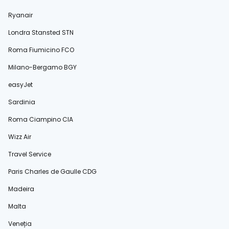
Ryanair
Londra Stansted STN
Roma Fiumicino FCO
Milano-Bergamo BGY
easyJet
Sardinia
Roma Ciampino CIA
Wizz Air
Travel Service
Paris Charles de Gaulle CDG
Madeira
Malta
Veneția