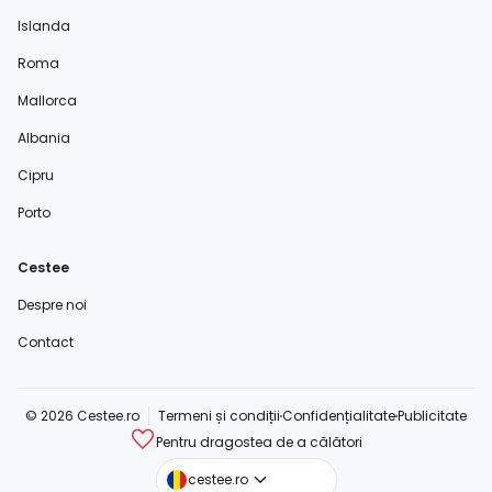
Islanda
Roma
Mallorca
Albania
Cipru
Porto
Cestee
Despre noi
Contact
© 2026 Cestee.ro
Termeni și condiții
Confidențialitate
Publicitate
Pentru dragostea de a călători
cestee.com
cestee.ro