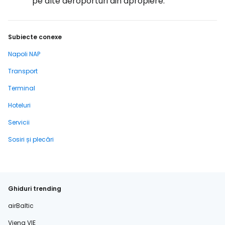
pe alte aeroporturi din apropiere.
Subiecte conexe
Napoli NAP
Transport
Terminal
Hoteluri
Servicii
Sosiri și plecări
Ghiduri trending
airBaltic
Viena VIE