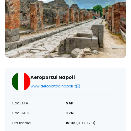
Aeroportul Napoli
www.aeroportodinapoli.it
Cod IATA
NAP
Cod OACI
LIRN
Ora locală
15:03
(UTC +2.0)