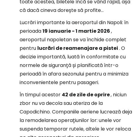
toate acestea, biletele încă se vând rapid, așa
că dacă cineva dorește să profite...
Lucrări importante la aeroportul din Napoli: în
perioada
19 ianuarie - 1 martie 2026
,
aeroportul napoletan se va închide complet
pentru
lucrări de reamenajare a pistei
. O
decizie importantă, luată în conformitate cu
normele de siguranță și planificată într-o
perioadă în afara sezonului pentru a minimiza
inconvenientele pentru pasageri.
În timpul acestor
42 de zile de oprire
, niciun
zbor nu va decola sau ateriza de la
Capodichino. Companiile aeriene lucrează deja
la remodelarea operațiunilor lor: unele vor
suspenda temporar rutele, altele le vor reloca