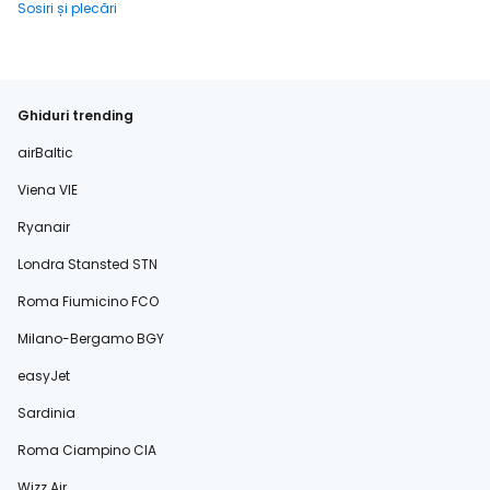
Sosiri și plecări
Ghiduri trending
airBaltic
Viena VIE
Ryanair
Londra Stansted STN
Roma Fiumicino FCO
Milano-Bergamo BGY
easyJet
Sardinia
Roma Ciampino CIA
Wizz Air