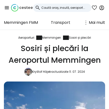
Memmingen FMM
Transport
Mai mult
Conectați-vă la
Cestee
Aeroporturi
Memmingen
Sosiri și plecări
Sosiri și plecări la
... comunitatea mondială a călătorilor
Aeroportul Memmingen
Continuați cu Google
Kryštof Hájek
actualizate 11. 07. 2024
Continuați cu Facebook
Continuați cu e-mailul