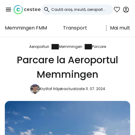
Memmingen FMM
Transport
Mai mult
Conectați-vă la
Cestee
Aeroporturi
Memmingen
Parcare
Parcare la Aeroportul
... comunitatea mondială a călătorilor
Memmingen
Continuați cu Google
Kryštof Hájek
actualizate 11. 07. 2024
Continuați cu Facebook
Continuați cu e-mailul