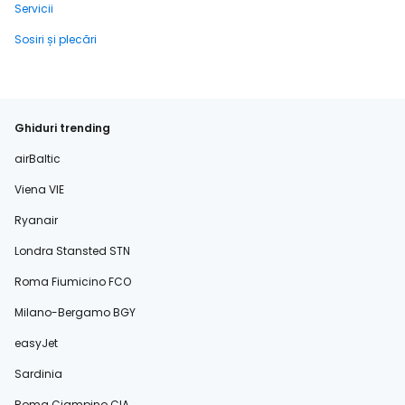
Servicii
Sosiri și plecări
Ghiduri trending
airBaltic
Viena VIE
Ryanair
Londra Stansted STN
Roma Fiumicino FCO
Milano-Bergamo BGY
easyJet
Sardinia
Roma Ciampino CIA