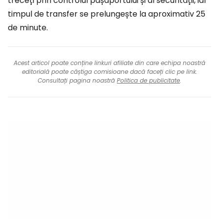
treceți prin controlul pașaportului și al securității, iar
timpul de transfer se prelungește la aproximativ 25
de minute.
Acest articol poate conține linkuri afiliate din care echipa noastră
editorială poate câștiga comisioane dacă faceți clic pe link.
Consultați pagina noastră
Politica de publicitate
.