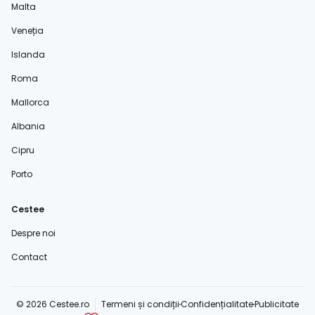
Malta
Veneția
Islanda
Roma
Mallorca
Albania
Cipru
Porto
Cestee
Despre noi
Contact
© 2026 Cestee.ro
Termeni și condiții
Confidențialitate
Publicitate