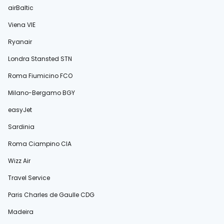
airBaltic
Viena VIE
Ryanair
Londra Stansted STN
Roma Fiumicino FCO
Milano-Bergamo BGY
easyJet
Sardinia
Roma Ciampino CIA
Wizz Air
Travel Service
Paris Charles de Gaulle CDG
Madeira