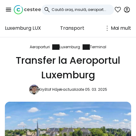
Luxemburg LUX
Transport
Mai mult
Conectați-vă la
Cestee
Aeroporturi
Luxemburg
Terminal
Transfer la Aeroportul
... comunitatea mondială a călătorilor
Luxemburg
Continuați cu Google
Kryštof Hájek
actualizate 05. 03. 2025
Continuați cu Facebook
Continuați cu e-mailul