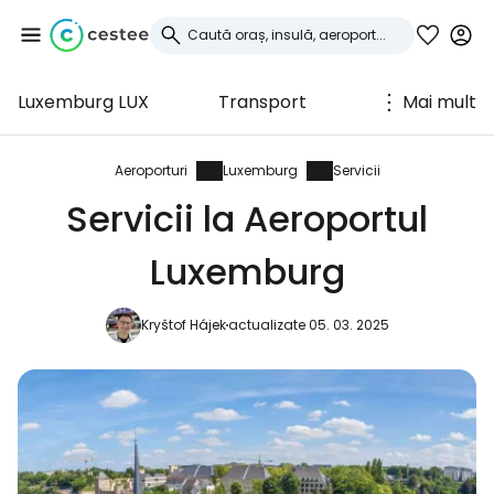
Luxemburg LUX
Transport
Mai mult
Conectați-vă la
Cestee
Aeroporturi
Luxemburg
Servicii
Servicii la Aeroportul
... comunitatea mondială a călătorilor
Luxemburg
Continuați cu Google
Kryštof Hájek
actualizate 05. 03. 2025
Continuați cu Facebook
Continuați cu e-mailul