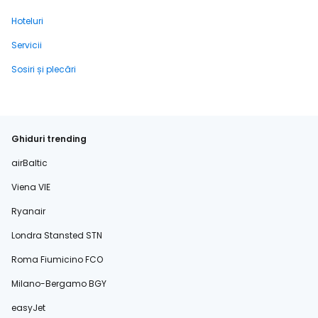
Hoteluri
Servicii
Sosiri și plecări
Ghiduri trending
airBaltic
Viena VIE
Ryanair
Londra Stansted STN
Roma Fiumicino FCO
Milano-Bergamo BGY
easyJet