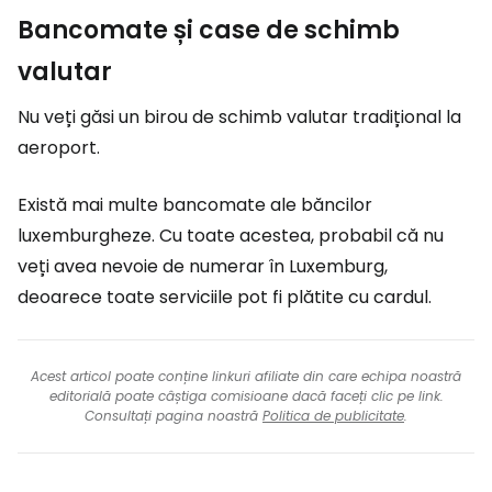
Bancomate și case de schimb
valutar
Nu veți găsi un birou de schimb valutar tradițional la
aeroport.
Există mai multe bancomate ale băncilor
luxemburgheze. Cu toate acestea, probabil că nu
veți avea nevoie de numerar în Luxemburg,
deoarece toate serviciile pot fi plătite cu cardul.
Acest articol poate conține linkuri afiliate din care echipa noastră
editorială poate câștiga comisioane dacă faceți clic pe link.
Consultați pagina noastră
Politica de publicitate
.