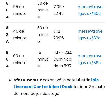
8
30 de
55 de
7:05 -
merseytrave
0
minut
minute
22:49
l.gov.uk/80a
A
e
8
30 de
40 de
7:12 -
merseytrave
2
minut
minute
20:06
l.gov.uk/82a
A
e
8
15
4:17 - 23:01
60 de
merseytrave
6
minut
Duminică:
minute
l.gov.uk/86a
A
e
de la 5:37
Sfatul nostru
: cazați-vă la hotelul ieftin
ibis
Liverpool Centre Albert Dock
, la doar 2 minute
de mers pe jos de stație