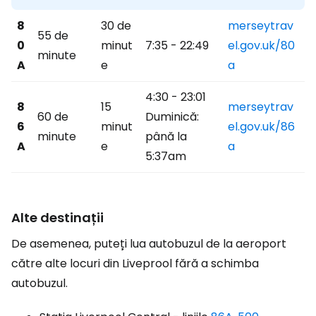
8
30 de
merseytrav
55 de
0
minut
7:35 - 22:49
el.gov.uk/80
minute
A
e
a
4:30 - 23:01
8
15
merseytrav
60 de
Duminică:
6
minut
el.gov.uk/86
minute
până la
A
e
a
5:37am
Alte destinații
De asemenea, puteți lua autobuzul de la aeroport
către alte locuri din Liveprool fără a schimba
autobuzul.