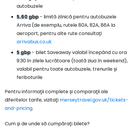
autobuzele
5,60 gbp
- limită zilnică pentru autobuzele
Arriva (de exemplu, rutele 80A, 82A, 86A la
aeroport, pentru alte rute consultați
arrivabus.co.uk
5 gbp
- bilet Saveaway valabil începând cu ora
9:30 în zilele lucrătoare (toată ziua în weekend),
valabil pentru toate autobuzele, trenurile și
feriboturile
Pentru informații complete și comparații ale
diferitelor tarife, vizitați
merseytravel.gov.uk/tickets-
and-pricing
.
Cum și de unde să cumpărați bilete?