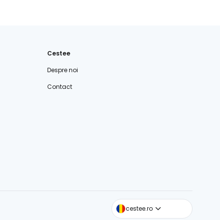
Cestee
Despre noi
Contact
cestee.com
cestee.ro
cestee.sk