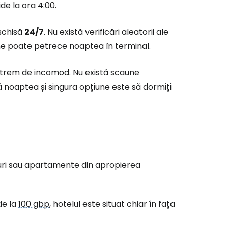
de la ora 4:00.
schisă
24/7
. Nu există verificări aleatorii ale
ă la Cestee
ne poate petrece noaptea în terminal.
extrem de incomod. Nu există scaune
r
ă noaptea și singura opțiune este să dormiți
ntinuați cu Google
tinuați cu Facebook
eluri sau apartamente din apropierea
inuați cu e-mailul
de la
100 gbp
, hotelul este situat chiar în fața