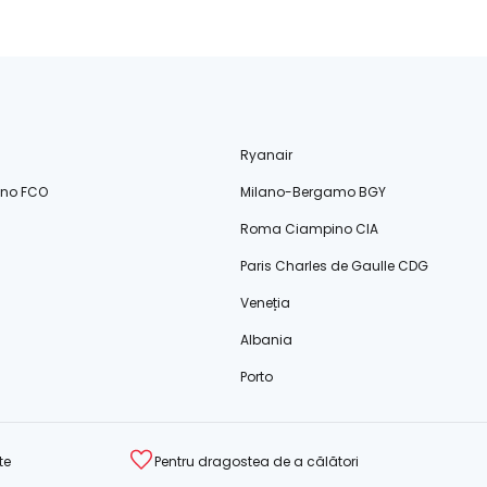
Ryanair
ino FCO
Milano-Bergamo BGY
Roma Ciampino CIA
Paris Charles de Gaulle CDG
Veneția
Albania
Porto
te
Pentru dragostea de a călători