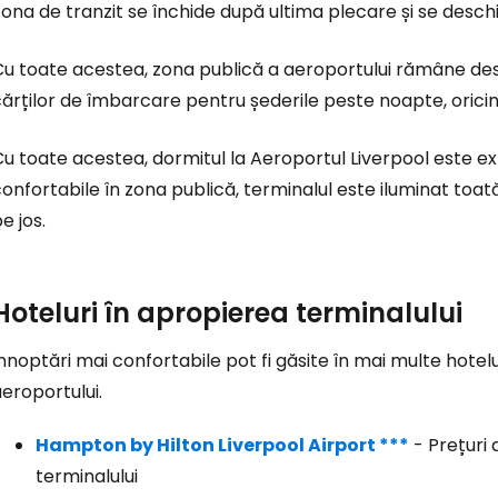
ona de tranzit se închide după ultima plecare și se deschi
Cu toate acestea, zona publică a aeroportului rămâne de
Conectați-v
ărților de îmbarcare pentru șederile peste noapte, orici
Cu toate acestea, dormitul la Aeroportul Liverpool este 
... comunitatea mondială a călătorilo
onfortabile în zona publică, terminalul este iluminat toat
e jos.
Co
Hoteluri în apropierea terminalului
Con
nnoptări mai confortabile pot fi găsite în mai multe hot
eroportului.
Cont
Hampton by Hilton Liverpool Airport ***
- Prețuri 
terminalului