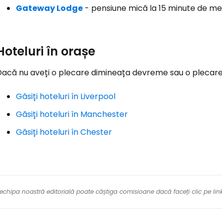
Gateway Lodge
- pensiune mică la 15 minute de mer
Hoteluri în orașe
acă nu aveți o plecare dimineața devreme sau o plecare tâ
Găsiți hoteluri în Liverpool
Găsiți hoteluri în Manchester
Găsiți hoteluri în Chester
re echipa noastră editorială poate câștiga comisioane dacă faceți clic pe li