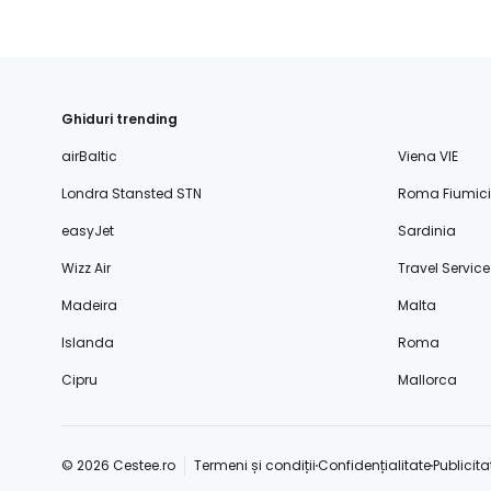
Ghiduri trending
airBaltic
Viena VIE
Londra Stansted STN
Roma Fiumic
easyJet
Sardinia
Wizz Air
Travel Service
Madeira
Malta
Islanda
Roma
Cipru
Mallorca
© 2026 Cestee.ro
Termeni și condiții
Confidențialitate
Publicita