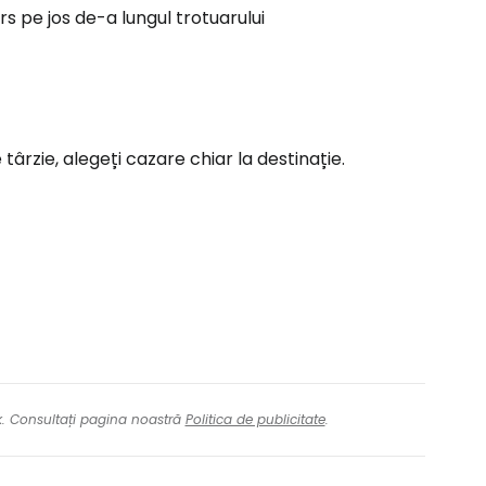
s pe jos de-a lungul trotuarului
rzie, alegeți cazare chiar la destinație.
nk. Consultați pagina noastră
Politica de publicitate
.