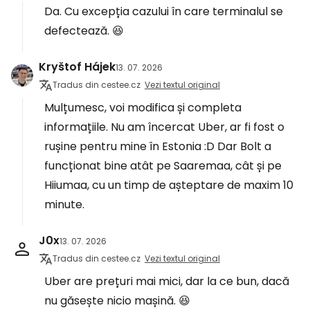
Da. Cu excepția cazului în care terminalul se
defectează. 😆
Kryštof Hájek
13. 07. 2026
Tradus din cestee.cz
Vezi textul original
Mulțumesc, voi modifica și completa
informațiile. Nu am încercat Uber, ar fi fost o
rușine pentru mine în Estonia :D Dar Bolt a
funcționat bine atât pe Saaremaa, cât și pe
Hiiumaa, cu un timp de așteptare de maxim 10
minute.
J0x
13. 07. 2026
Tradus din cestee.cz
Vezi textul original
Uber are prețuri mai mici, dar la ce bun, dacă
nu găsește nicio mașină. 😆