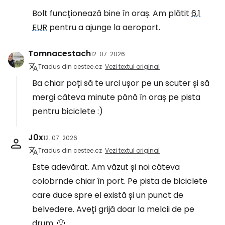
Bolt funcționează bine în oraș. Am plătit
6,1
EUR
pentru a ajunge la aeroport.
Tomnacestach
12. 07. 2026
Tradus din cestee.cz
Vezi textul original
Ba chiar poți să te urci ușor pe un scuter și să
mergi câteva minute până în oraș pe pista
pentru biciclete :)
J0x
12. 07. 2026
Tradus din cestee.cz
Vezi textul original
Este adevărat. Am văzut și noi câteva
colobrnde chiar în port. Pe pista de biciclete
care duce spre el există și un punct de
belvedere. Aveți grijă doar la melcii de pe
drum. 🙂