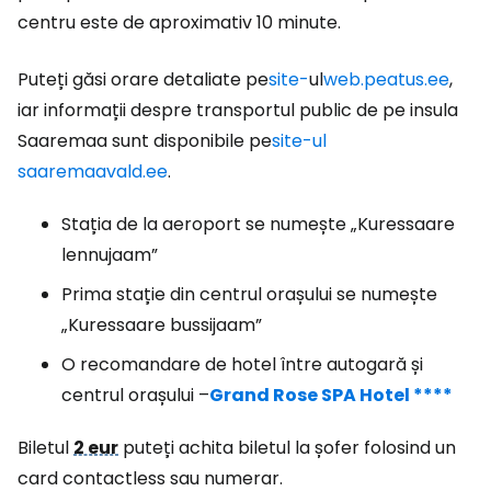
centru este de aproximativ 10 minute.
Puteți găsi orare detaliate pe
site-
ul
web.peatus.ee
,
iar informații despre transportul public de pe insula
Saaremaa sunt disponibile pe
site-ul
saaremaavald.ee
.
Stația de la aeroport se numește „Kuressaare
lennujaam”
Prima stație din centrul orașului se numește
„Kuressaare bussijaam”
O recomandare de hotel între autogară și
centrul orașului –
Grand Rose SPA Hotel ****
Biletul
2 eur
puteți achita biletul la șofer folosind un
card contactless sau numerar.