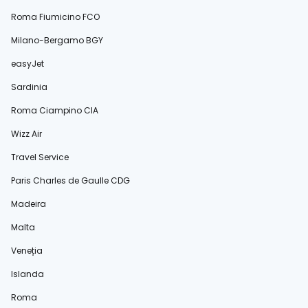
Roma Fiumicino FCO
Milano-Bergamo BGY
easyJet
Sardinia
Roma Ciampino CIA
Wizz Air
Travel Service
Paris Charles de Gaulle CDG
Madeira
Malta
Veneția
Islanda
Roma