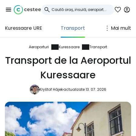
Kuressaare URE
Transport
Mai mult
Conectați-vă la
Cestee
Aeroporturi
Kuressaare
Transport
Transport de la Aeroportul
... comunitatea mondială a călătorilor
Kuressaare
Continuați cu Google
Kryštof Hájek
actualizate 13. 07. 2026
Continuați cu Facebook
Continuați cu e-mailul