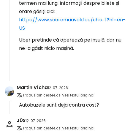
termen mai lung. Informații despre bilete și
orare găsiți aici:
https://www.saaremaavald.ee/uhis...t?hl=en-
US
Uber pretinde că operează pe insulă, dar nu
ne-a găsit nicio mașină.
Martin Vícha
12. 07. 2026
Tradus din cestee.cz
Vezi textul original
Autobuzele sunt deja contra cost?
J0x
12. 07. 2026
Tradus din cestee.cz
Vezi textul original