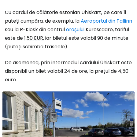
Cu cardul de călătorie estonian Ühiskart, pe care îl
puteți cumpăra, de exemplu, la
Aeroportul din Tallinn
sau la R-Kiosk din centrul
orașului
Kuressaare, tariful
este de
1,50 EUR
, iar biletul este valabil 90 de minute
(puteți schimba traseele).
De asemenea, prin intermediul cardului Ühiskart este
disponibil un bilet valabil 24 de ore, la prețul de 4,50
euro.