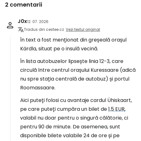
2 comentarii
J0x
12. 07. 2026
Tradus din cestee.cz
Vezi textul original
În text a fost menționat din greșeală orașul
Kärdla, situat pe o insulă vecină.
În lista autobuzelor lipsește linia 12-3, care
circulă între centrul orașului Kuressaare (adică
nu spre stația centrală de autobuz) și portul
Roomassaare.
Aici puteți folosi cu avantaje cardul Ühiskaart,
pe care puteți cumpăra un bilet de
1,5 EUR
,
valabil nu doar pentru o singură călătorie, ci
pentru 90 de minute. De asemenea, sunt
disponibile bilete valabile 24 de ore și pe