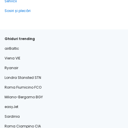
Servicii
Sosiri și plecări
Ghiduri trending
airBaltic
Viena VIE
Ryanair
Londra Stansted STN
Roma Fiumicino FCO
Milano-Bergamo BGY
easyJet
Sardinia
Roma Ciampino CIA