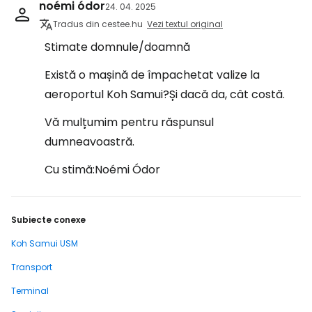
noémi ódor
24. 04. 2025
Tradus din cestee.hu
Vezi textul original
Stimate domnule/doamnă
Există o mașină de împachetat valize la
aeroportul Koh Samui?Și dacă da, cât costă.
Vă mulțumim pentru răspunsul
dumneavoastră.
Cu stimă:Noémi Ódor
Subiecte conexe
Koh Samui USM
Transport
Terminal