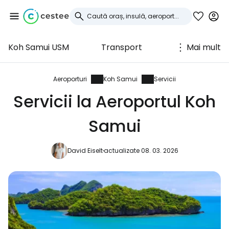
Koh Samui USM
Transport
Mai mult
Conectați-vă la
Cestee
Aeroporturi
Koh Samui
Servicii
Servicii la Aeroportul Koh
... comunitatea mondială a călătorilor
Samui
Continuați cu Google
David Eiselt
actualizate 08. 03. 2026
Continuați cu Facebook
Continuați cu e-mailul