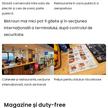
Stradă comercială între sala de
Restaurante în zona publică a
plecări și cea de sosiri, parte
aeroportului
publică
Bistrouri mai mici pot fi găsite și în secțiunea
internațională a terminalului, după controlul de
securitate.
Cafenele și restaurante, secțiune
Prețuri pentru băuturi răcoritoare
internațională, zonă de tranzit
Magazine și
duty-free