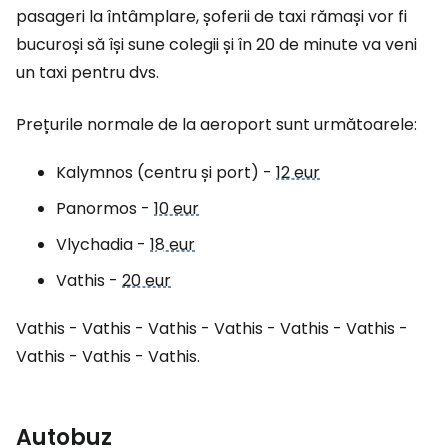
pasageri la întâmplare, șoferii de taxi rămași vor fi
bucuroși să își sune colegii și în 20 de minute va veni
un taxi pentru dvs.
Prețurile normale de la aeroport sunt următoarele:
Kalymnos (centru și port) -
12 eur
Panormos -
10 eur
Vlychadia -
18 eur
Vathis -
20 eur
Vathis - Vathis - Vathis - Vathis - Vathis - Vathis -
Vathis - Vathis - Vathis.
Autobuz