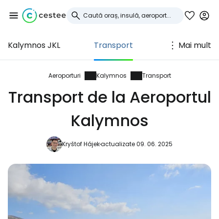
Kalymnos JKL
Transport
Mai mult
Conectați-vă la
Cestee
Aeroporturi
Kalymnos
Transport
Transport de la Aeroportul
... comunitatea mondială a călătorilor
Kalymnos
Continuați cu Google
Kryštof Hájek
actualizate 09. 06. 2025
Continuați cu Facebook
Continuați cu e-mailul