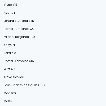
Viena VIE
Ryanair
Londra Stansted STN
Roma Fiumicino FCO
Milano-Bergamo BGY
easyJet
Sardinia
Roma Ciampino CIA
Wizz Air
Travel Service
Paris Charles de Gaulle CDG
Madeira
Malta