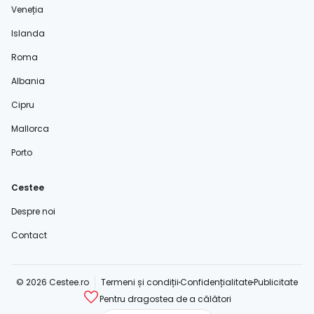
Veneția
Islanda
Roma
Albania
Cipru
Mallorca
Porto
Cestee
Despre noi
Contact
© 2026 Cestee.ro
Termeni și condiții
Confidențialitate
Publicitate
Pentru dragostea de a călători
cestee.com