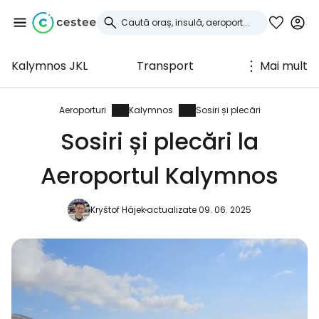
Kalymnos JKL
Transport
Mai mult
Conectați-vă la
Cestee
Aeroporturi
Kalymnos
Sosiri și plecări
Sosiri și plecări la
... comunitatea mondială a călătorilor
Aeroportul Kalymnos
Continuați cu Google
Kryštof Hájek
actualizate 09. 06. 2025
Continuați cu Facebook
Continuați cu e-mailul