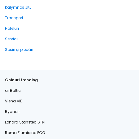
Kalymnos JKL
Transport
Hoteluri
Servicii
Sosiri și plecări
Ghiduri trending
airBaltic
Viena VIE
Ryanair
Londra Stansted STN
Roma Fiumicino FCO