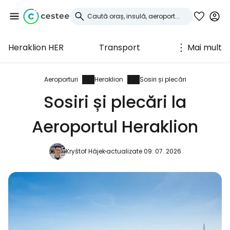
Heraklion HER
Transport
Mai mult
Conectați-vă la
Cestee
Aeroporturi
Heraklion
Sosiri și plecări
Sosiri și plecări la
... comunitatea mondială a călătorilor
Aeroportul Heraklion
Continuați cu Google
Kryštof Hájek
actualizate 09. 07. 2026
Continuați cu Facebook
Continuați cu e-mailul