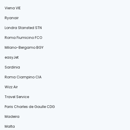
Viena VIE
Ryanair
Londra Stansted STN
Roma Fiumicino FCO
Milano-Bergamo BGY
easyJet
Sardinia
Roma Ciampino CIA
Wizz Air
Travel Service
Paris Charles de Gaulle CDG
Madeira
Malta