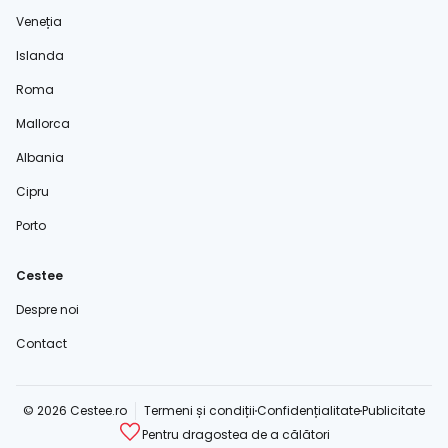
Veneția
Islanda
Roma
Mallorca
Albania
Cipru
Porto
Cestee
Despre noi
Contact
© 2026 Cestee.ro
Termeni și condiții
Confidențialitate
Publicitate
Pentru dragostea de a călători