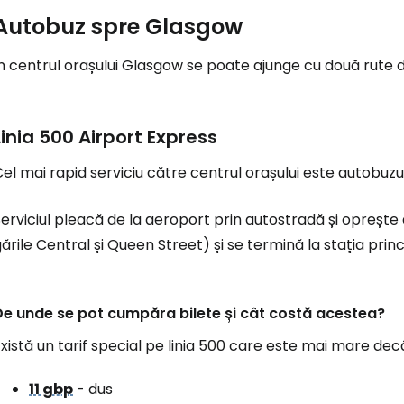
Autobuz spre Glasgow
n centrul orașului Glasgow se poate ajunge cu două rute 
Linia 500 Airport Express
el mai rapid serviciu către centrul orașului este autobuzu
erviciul pleacă de la aeroport prin autostradă și oprește do
ările Central și Queen Street) și se termină la stația pr
De unde se pot cumpăra bilete și cât costă acestea?
xistă un tarif special pe linia 500 care este mai mare decât
11 gbp
- dus