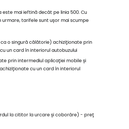
ia este mai ieftină decât pe linia 500. Cu
rin urmare, tarifele sunt ușor mai scumpe
 ca o singură călătorie) achiziționate prin
cu un card în interiorul autobuzului
te prin intermediul aplicației mobile și
achiziționate cu un card în interiorul
ul la cititor la urcare și coborâre) - preț