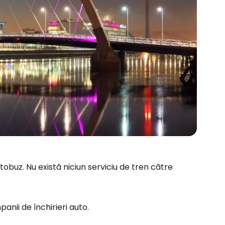
buz. Nu există niciun serviciu de tren către
anii de închirieri auto.