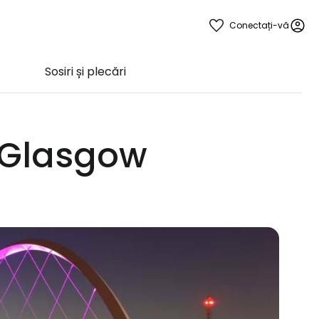
Conectați-vă
Sosiri și plecări
l Glasgow