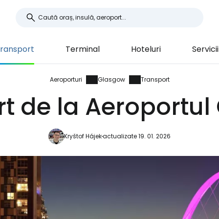
ransport
Terminal
Hoteluri
Servicii
Aeroporturi
Glasgow
Transport
t de la Aeroportu
Kryštof Hájek
actualizate 19. 01. 2026