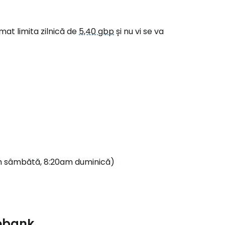
mat limita zilnică de
5,40 gbp
și nu vi se va
am sâmbătă, 8:20am duminică)
debank