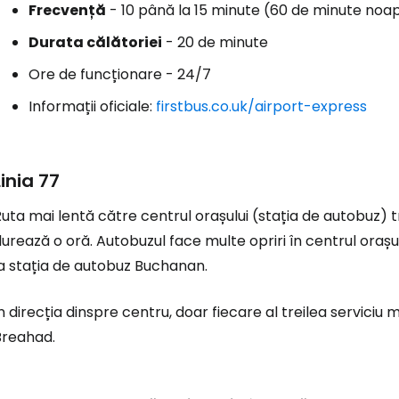
Frecvență
- 10 până la 15 minute (60 de minute noa
Durata călătoriei
- 20 de minute
Ore de funcționare - 24/7
Informații oficiale:
firstbus.co.uk/airport-express
Linia 77
uta mai lentă către centrul orașului (stația de autobuz) t
urează o oră. Autobuzul face multe opriri în centrul orașul
la stația de autobuz Buchanan.
n direcția dinspre centru, doar fiecare al treilea serviciu
Breahad.