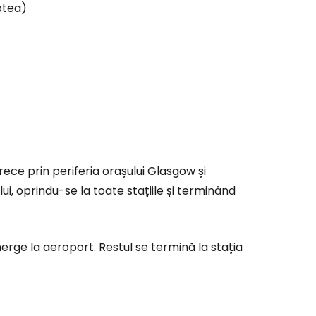
ptea)
rece prin periferia orașului Glasgow și
ui, oprindu-se la toate stațiile și terminând
 merge la aeroport. Restul se termină la stația