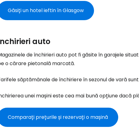
Găsiți un hotel ieftin în Glasgow
Închirieri auto
agazinele de închirieri auto pot fi găsite în garajele situa
pe o cărare pietonală marcată.
arifele săptămânale de închiriere în sezonul de vară sun
nchirierea unei mașini este cea mai bună opțiune dacă plăn
Comparați prețurile și rezervați o mașină