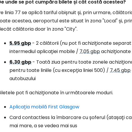
De unde se pot cumpăra bilete și cât costă acestea?
e linia 77 se aplică tariful obișnuit și, prin urmare, călător
oate acestea, aeroportul este situat în zona "Local" și, p
ecât călătoria doar în zona "City".
5,95 gbp
- 2 călătorii (nu pot fi achiziționate separat
intermediul aplicației mobile /
7,05 gbp
achiziționate 
6,30 gbp
- Toată ziua pentru toate zonele achiziționa
pentru toate liniile (cu excepția liniei 500) /
7,45 gbp
autobuzului
iletele pot fi achiziționate în următoarele moduri.
Aplicația mobilă First Glasgow
Card contactless la îmbarcare cu șoferul (atașați card
mai mare, a se vedea mai sus