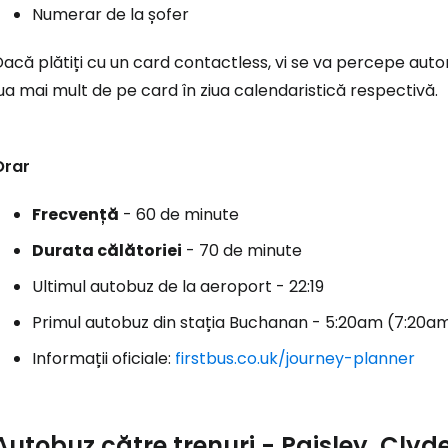
Numerar de la șofer
acă plătiți cu un card contactless, vi se va percepe auto
ua mai mult de pe card în ziua calendaristică respectivă.
Orar
Frecvență
- 60 de minute
Durata călătoriei
- 70 de minute
Ultimul autobuz de la aeroport - 22:19
Primul autobuz din stația Buchanan - 5:20am (7:20
Informații oficiale:
firstbus.co.uk/journey-planner
Autobuz către trenuri - Paisley, Cly