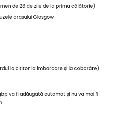
ermen de 28 de zile de la prima călătorie)
buzele orașului Glasgow
ă la Cestee
r
ntinuați cu Google
dul la cititor la îmbarcare și la coborâre)
tinuați cu Facebook
gbp
va fi adăugată automat și nu va mai fi
ă.
inuați cu e-mailul