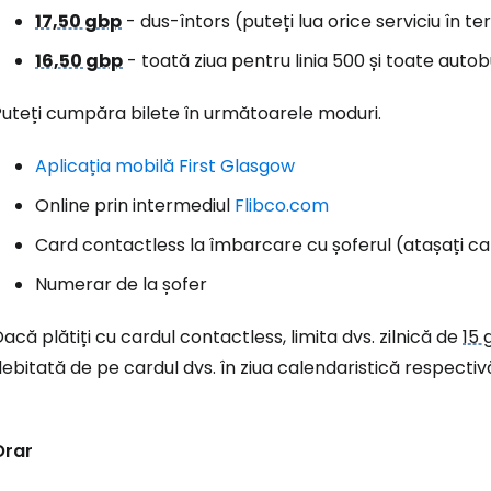
17,50 gbp
- dus-întors (puteți lua orice serviciu în t
16,50 gbp
- toată ziua pentru linia 500 și toate auto
Conectați-v
Puteți cumpăra bilete în următoarele moduri.
... comunitatea mondială a călătorilo
Aplicația mobilă First Glasgow
Online prin intermediul
Flibco.com
Co
Card contactless la îmbarcare cu șoferul (atașați car
Numerar de la șofer
Con
acă plătiți cu cardul contactless, limita dvs. zilnică de
15 
ebitată de pe cardul dvs. în ziua calendaristică respectiv
Cont
Orar