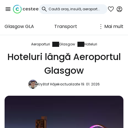
Glasgow GLA
Transport
Mai mult
Conectați-vă la
Cestee
Aeroporturi
Glasgow
Hoteluri
Hoteluri lângă Aeroportul
... comunitatea mondială a călătorilor
Glasgow
Continuați cu Google
Kryštof Hájek
actualizate 19. 01. 2026
Continuați cu Facebook
Continuați cu e-mailul