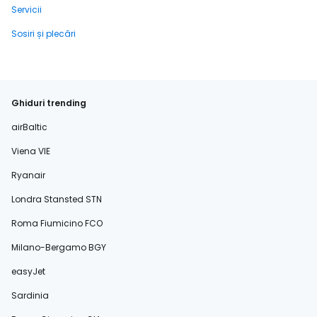
Servicii
Sosiri și plecări
Ghiduri trending
airBaltic
Viena VIE
Ryanair
Londra Stansted STN
Roma Fiumicino FCO
Milano-Bergamo BGY
easyJet
Sardinia