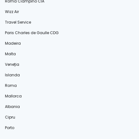
Roma Ciampino CIA
Wizz Air
Travel Service
Paris Charles de Gaulle CDG
Madeira
Malta
Veneția
Islanda
Roma
Mallorca
Albania
Cipru
Porto