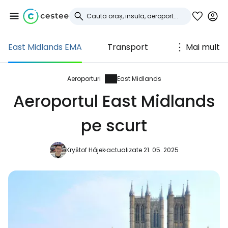
East Midlands EMA
Transport
Mai mult
Conectați-vă la
Cestee
Aeroporturi
East Midlands
Aeroportul East Midlands
... comunitatea mondială a călătorilor
pe scurt
Continuați cu Google
Kryštof Hájek
actualizate 21. 05. 2025
Continuați cu Facebook
Continuați cu e-mailul