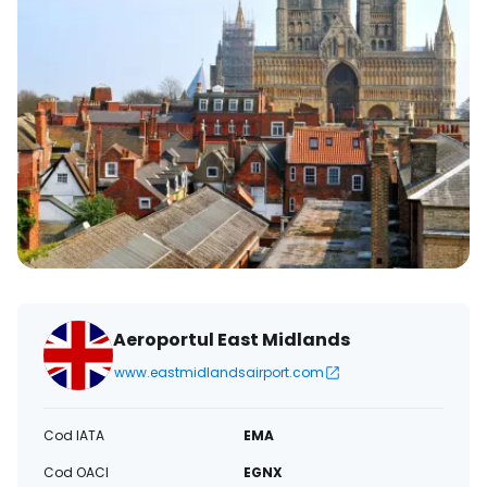
Aeroportul East Midlands
www.eastmidlandsairport.com
Cod IATA
EMA
Cod OACI
EGNX