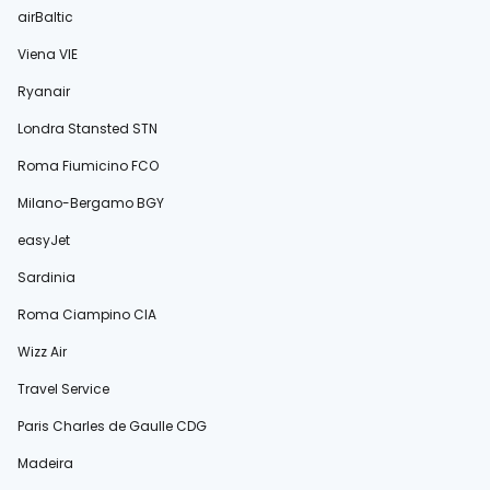
airBaltic
Viena VIE
Ryanair
Londra Stansted STN
Roma Fiumicino FCO
Milano-Bergamo BGY
easyJet
Sardinia
Roma Ciampino CIA
Wizz Air
Travel Service
Paris Charles de Gaulle CDG
Madeira