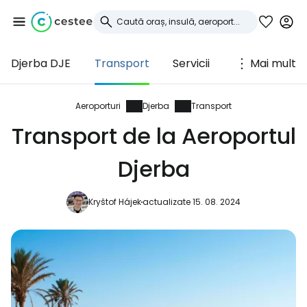
Djerba DJE
Transport
Servicii
Mai mult
Conectați-vă la
Cestee
Aeroporturi
Djerba
Transport
Transport de la Aeroportul
... comunitatea mondială a călătorilor
Djerba
Continuați cu Google
Kryštof Hájek
actualizate 15. 08. 2024
Continuați cu Facebook
Continuați cu e-mailul