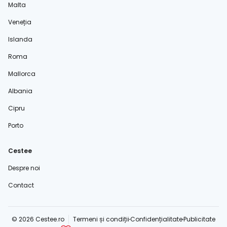
Malta
Veneția
Islanda
Roma
Mallorca
Albania
Cipru
Porto
Cestee
Despre noi
Contact
© 2026 Cestee.ro
Termeni și condiții
Confidențialitate
Publicitate