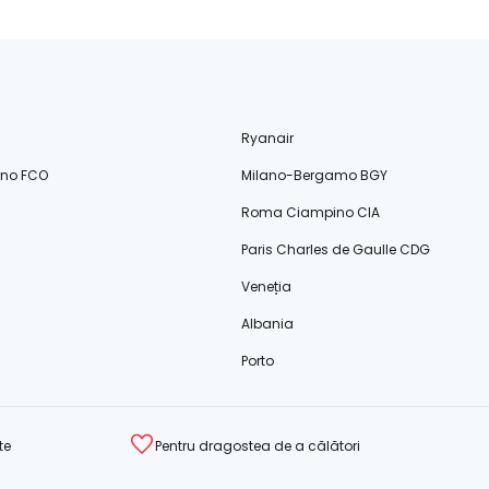
Ryanair
ino FCO
Milano-Bergamo BGY
Roma Ciampino CIA
Paris Charles de Gaulle CDG
Veneția
Albania
Porto
te
Pentru dragostea de a călători