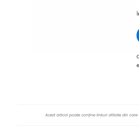
Î
O
e
Acest articol poate conține linkuri afiliate din ca