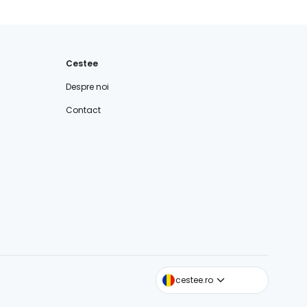
Cestee
Despre noi
Contact
cestee.com
cestee.ro
cestee.sk