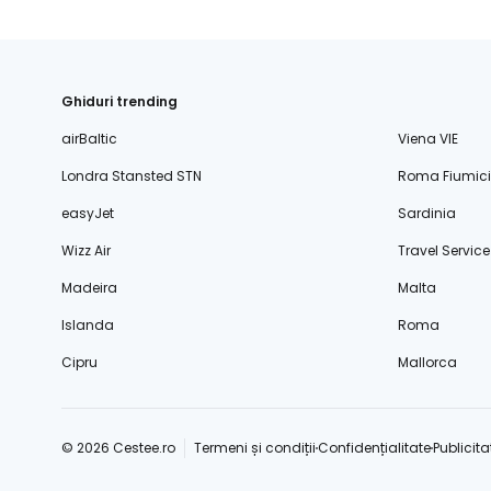
Ghiduri trending
airBaltic
Viena VIE
Londra Stansted STN
Roma Fiumic
easyJet
Sardinia
Wizz Air
Travel Service
Madeira
Malta
Islanda
Roma
Cipru
Mallorca
© 2026 Cestee.ro
Termeni și condiții
Confidențialitate
Publicita