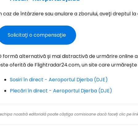
n caz de întârziere sau anulare a zborului, aveți dreptul 
Con
Solicitați o compensație
Cont
 formă alternativă și mai distractivă de urmărire online 
ste oferită de Flightradar24.com, un site care urmărește î
Sosiri în direct - Aeroportul Djerba (DJE)
Plecări în direct - Aeroportul Djerba (DJE)
re echipa noastră editorială poate câștiga comisioane dacă faceți clic pe li