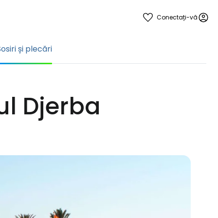
Conectați-vă
osiri și plecări
tul Djerba