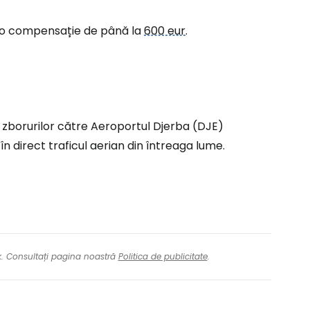
la o compensație de până la
600 eur
.
tinuați cu Facebook
inuați cu e-mailul
a zborurilor către Aeroportul Djerba (DJE)
n direct traficul aerian din întreaga lume.
nk. Consultați pagina noastră
Politica de publicitate
.