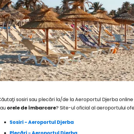
Conectați-v
ăutați sosiri sau plecări la/de la Aeroportul Djerba online
sau
orele de îmbarcare
? Site-ul oficial al aeroportului 
... comunitatea mondială a călătorilo
Sosiri - Aeroportul Djerba
Co
Plecări - Aeroportul Djerba