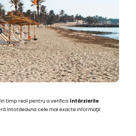
ă la Cestee
 în timp real pentru a verifica
întârzierile
oferă întotdeauna cele mai exacte informații:
r
ntinuați cu Google