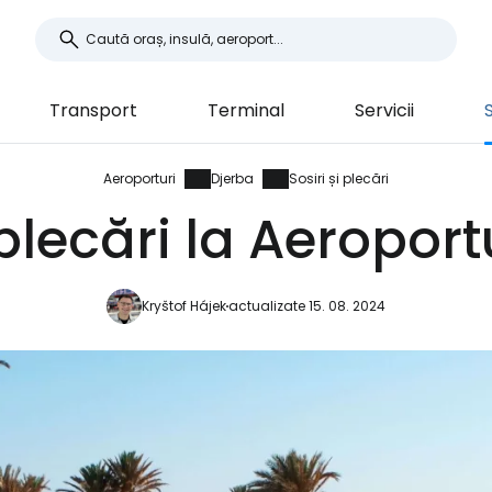
Transport
Terminal
Servicii
S
Aeroporturi
Djerba
Sosiri și plecări
 plecări la Aeropor
Kryštof Hájek
actualizate 15. 08. 2024