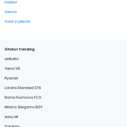
Hoteluri
Servicii
Sosiri și plecări
Ghiduri trending
airBaltic
Viena VIE
Ryanair
Londra Stansted STN
Roma Fiumicino FCO
Milano-Bergamo BGY
easyJet
Sardinia