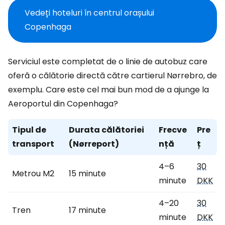
Vedeți hoteluri în centrul orașului
Copenhaga
Serviciul este completat de o linie de autobuz care
oferă o călătorie directă către cartierul Nørrebro, de
exemplu. Care este cel mai bun mod de a ajunge la
Aeroportul din Copenhaga?
Tipul de
Durata călătoriei
Frecve
Pre
transport
(Nørreport)
nță
ț
4–6
30
Metrou M2
15 minute
minute
DKK
4–20
30
Tren
17 minute
minute
DKK