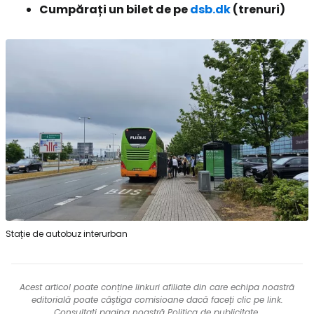
Cumpărați un bilet de pe
dsb.dk
(trenuri)
Stație de autobuz interurban
Acest articol poate conține linkuri afiliate din care echipa noastră
editorială poate câștiga comisioane dacă faceți clic pe link.
Consultați pagina noastră
Politica de publicitate
.