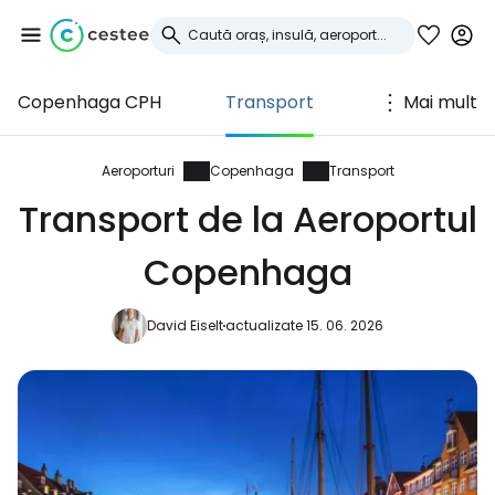
Copenhaga CPH
Transport
Mai mult
Conectați-vă la
Cestee
Aeroporturi
Copenhaga
Transport
Transport de la Aeroportul
... comunitatea mondială a călătorilor
Copenhaga
Continuați cu Google
David Eiselt
actualizate 15. 06. 2026
Continuați cu Facebook
Continuați cu e-mailul