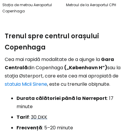
Stația de metrou Aeroportul
Metroul de la Aeroportul CPH
Copenhaga
Trenul spre centrul orașului
Copenhaga
Cea mai rapidă modalitate de a ajunge la
Gara
Centrală
din Copenhaga
(„København H”)
sau la
stația Østerport, care este cea mai apropiată de
statuia Micii Sirene
, este cu trenurile obișnuite.
Durata călătoriei până la
Nørreport
: 17
minute
Tarif
:
30 DKK
Frecvență
: 5–20 minute