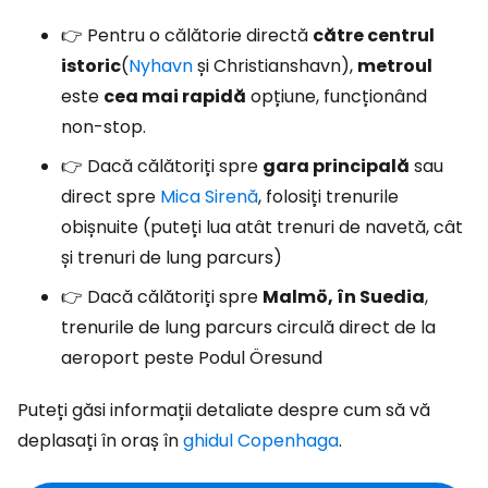
👉 Pentru o călătorie directă
către centrul
istoric
(
Nyhavn
și Christianshavn),
metroul
este
cea mai rapidă
opțiune, funcționând
non-stop.
👉 Dacă călătoriți spre
gara principală
sau
direct spre
Mica Sirenă
, folosiți trenurile
obișnuite (puteți lua atât trenuri de navetă, cât
și trenuri de lung parcurs)
👉 Dacă călătoriți spre
Malmö, în Suedia
,
trenurile de lung parcurs circulă direct de la
aeroport peste Podul Öresund
Puteți găsi informații detaliate despre cum să vă
deplasați în oraș în
ghidul Copenhaga
.