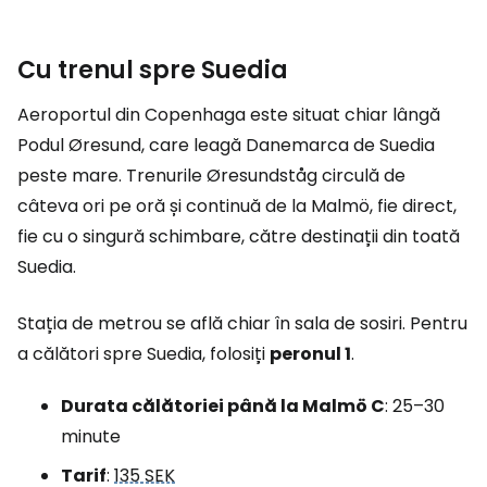
Cu trenul spre Suedia
Aeroportul din Copenhaga este situat chiar lângă
Podul Øresund, care leagă Danemarca de Suedia
peste mare. Trenurile Øresundståg circulă de
câteva ori pe oră și continuă de la Malmö, fie direct,
fie cu o singură schimbare, către destinații din toată
Suedia.
Stația de metrou se află chiar în sala de sosiri. Pentru
a călători spre Suedia, folosiți
peronul 1
.
Durata călătoriei până la Malmö C
: 25–30
minute
Tarif
:
135 SEK