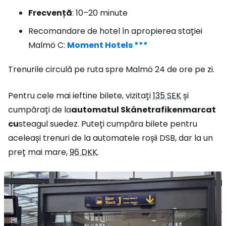
Frecvență
: 10–20 minute
Recomandare de hotel în apropierea stației
Malmö C:
Moment Hotels ***
Trenurile circulă pe ruta spre Malmö 24 de ore pe zi.
Pentru cele mai ieftine bilete, vizitați
135 SEK
și
cumpărați de la
automatul Skånetrafiken
marcat
cu
steagul suedez. Puteți cumpăra bilete pentru
aceleași trenuri de la automatele roșii DSB, dar la un
preț mai mare,
96 DKK
.