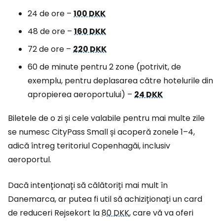
24 de ore –
100 DKK
48 de ore –
160 DKK
72 de ore –
220 DKK
60 de minute pentru 2 zone (potrivit, de
exemplu, pentru deplasarea către hotelurile din
apropierea aeroportului) –
24 DKK
Biletele de o zi și cele valabile pentru mai multe zile
se numesc CityPass Small și acoperă zonele 1–4,
adică întreg teritoriul Copenhagăi, inclusiv
aeroportul.
Dacă intenționați să călătoriți mai mult în
Danemarca, ar putea fi util să achiziționați un card
de reduceri Rejsekort la
80 DKK
, care vă va oferi