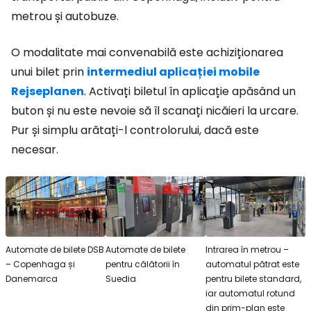
metrou și autobuze.
O modalitate mai convenabilă este achiziționarea
unui bilet prin
intermediul aplicației mobile
Rejseplanen
. Activați biletul în aplicație apăsând un
buton și nu este nevoie să îl scanați nicăieri la urcare.
Pur și simplu arătați-l controlorului, dacă este
necesar.
Automate de bilete DSB
Automate de bilete
Intrarea în metrou –
– Copenhaga și
pentru călătorii în
automatul pătrat este
Danemarca
Suedia
pentru bilete standard,
iar automatul rotund
din prim-plan este