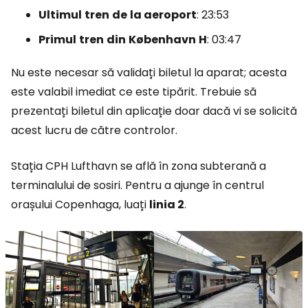
Ultimul
tren
de
la aeroport
: 23:53
Primul
tren
din
København
H
: 03:47
Nu este necesar să validați biletul la aparat; acesta
este valabil imediat ce este tipărit. Trebuie să
prezentați biletul din aplicație doar dacă vi se solicită
acest lucru de către controlor.
Stația CPH Lufthavn se află în zona subterană a
terminalului de sosiri. Pentru a ajunge în centrul
orașului Copenhaga, luați
linia 2
.