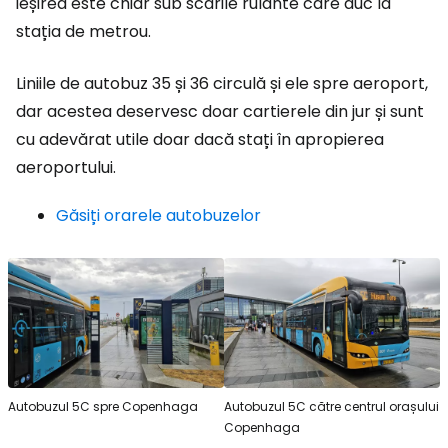
ieșirea este chiar sub scările rulante care duc la
stația de metrou.
Liniile de autobuz 35 și 36 circulă și ele spre aeroport,
dar acestea deservesc doar cartierele din jur și sunt
cu adevărat utile doar dacă stați în apropierea
aeroportului.
Găsiți orarele autobuzelor
Autobuzul 5C spre Copenhaga
Autobuzul 5C către centrul orașului
Copenhaga