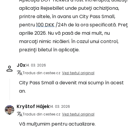
aplicația Rejsebillet unde puteți achiziționa,
printre altele, în avans un City Pass Small,
pentru
100 DKK
/24h de la ora specificată. Preț
aprilie 2026. Nu vă pasă de mai mult, nu
marcați nimic nicăieri. În cazul unui control,
prezinți biletul în aplicație.
J0x
14. 03. 2026
Tradus din cestee.cz
Vezi textul original
City Pass Small a devenit mai scump în acest
an.
Kryštof Hájek
14. 03. 2026
Tradus din cestee.cz
Vezi textul original
Vă mulțumim pentru actualizare.