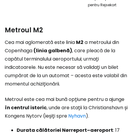
pentru Rejsekort
Metroul M2
Cea mai aglomerată este linia
M2
a metroului din
Copenhaga
(linia galbenă)
, care pleacă de la
capătul terminalului aeroportului; urmați
indicatoarele. Nu este necesar să validați un bilet
cumpărat de la un automat – acesta este valabil din
momentul achiziționării.
Metroul este cea mai bună opțiune pentru a ajunge
în centrul istoric
, unde are stații la Christianshavn și
Kongens Nytorv (ieșiți spre
Nyhavn
).
Durata călătoriei Nørreport–aeroport
: 17