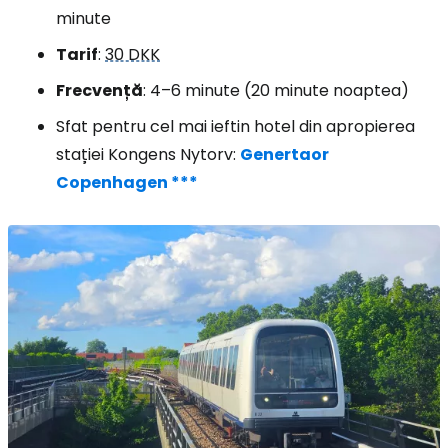
minute
Tarif
:
30 DKK
Frecvență
: 4–6 minute (20 minute noaptea)
Sfat pentru cel mai ieftin hotel din apropierea
stației Kongens Nytorv:
Genertaor
Copenhagen ***