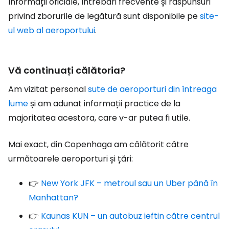
Informații oficiale, întrebări frecvente și răspunsuri
privind zborurile de legătură sunt disponibile pe
site-
ul web al aeroportului
.
Vă continuați călătoria?
Am vizitat personal
sute de aeroporturi din întreaga
lume
și am adunat informații practice de la
majoritatea acestora, care v-ar putea fi utile.
Mai exact, din Copenhaga am călătorit către
următoarele aeroporturi și țări:
👉
New York JFK – metroul sau un Uber până în
Manhattan?
👉
Kaunas KUN – un autobuz ieftin către centrul