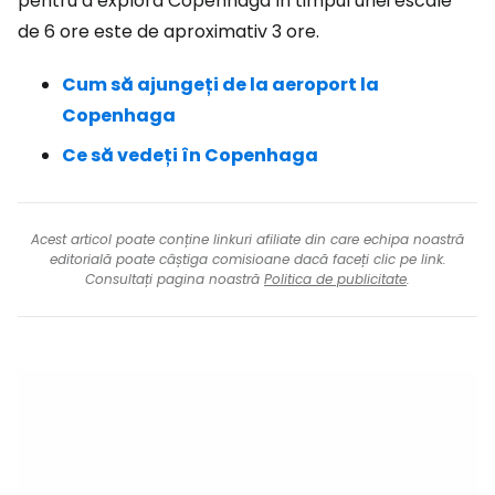
pentru a explora Copenhaga în timpul unei escale
de 6 ore este de aproximativ 3 ore.
Cum să ajungeți de la aeroport la
Copenhaga
Ce să vedeți în Copenhaga
Acest articol poate conține linkuri afiliate din care echipa noastră
editorială poate câștiga comisioane dacă faceți clic pe link.
Consultați pagina noastră
Politica de publicitate
.