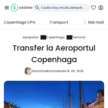
Copenhaga CPH
Transport
Mai mult
Conectați-vă la
Cestee
Aeroporturi
Copenhaga
Terminal
Transfer la Aeroportul
... comunitatea mondială a călătorilor
Copenhaga
Continuați cu Google
David Eiselt
actualizate 15. 06. 2026
Continuați cu Facebook
Continuați cu e-mailul