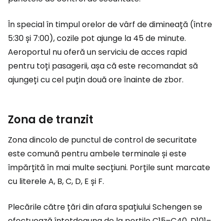
În special în timpul orelor de vârf de dimineață (între
5:30 și 7:00), cozile pot ajunge la 45 de minute.
Aeroportul nu oferă un serviciu de acces rapid
pentru toți pasagerii, așa că este recomandat să
ajungeți cu cel puțin două ore înainte de zbor.
Zona de tranzit
Zona dincolo de punctul de control de securitate
este comună pentru ambele terminale și este
împărțită în mai multe secțiuni. Porțile sunt marcate
cu literele A, B, C, D, E și F.
Plecările către țări din afara spațiului Schengen se
efectuează întotdeauna de la porțile C15–C40, D101–