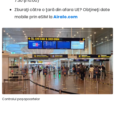
7:30 și 10:00)
Zburați către o țară din afara UE? Obțineți date
mobile prin eSIM la
Airalo.com
Controlul pașapoartelor