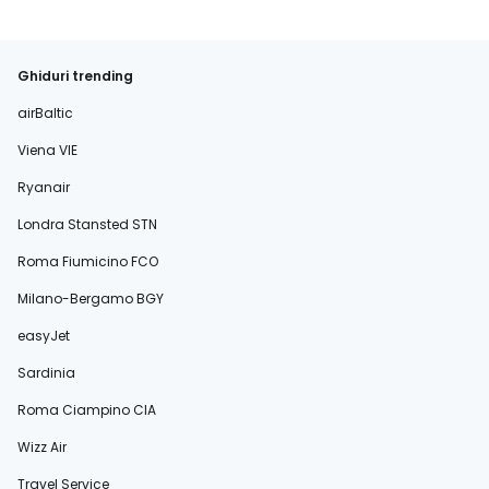
Ghiduri trending
airBaltic
Viena VIE
Ryanair
Londra Stansted STN
Roma Fiumicino FCO
Milano-Bergamo BGY
easyJet
Sardinia
Roma Ciampino CIA
Wizz Air
Travel Service