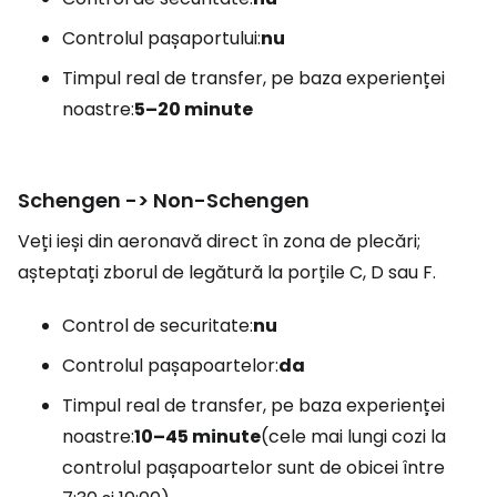
Controlul pașaportului:
nu
Timpul real de transfer, pe baza experienței
noastre:
5–20 minute
Schengen -> Non-Schengen
Veți ieși din aeronavă direct în zona de plecări;
așteptați zborul de legătură la porțile C, D sau F.
Control de securitate:
nu
Controlul pașapoartelor:
da
Timpul real de transfer, pe baza experienței
noastre:
10–45 minute
(cele mai lungi cozi la
controlul pașapoartelor sunt de obicei între