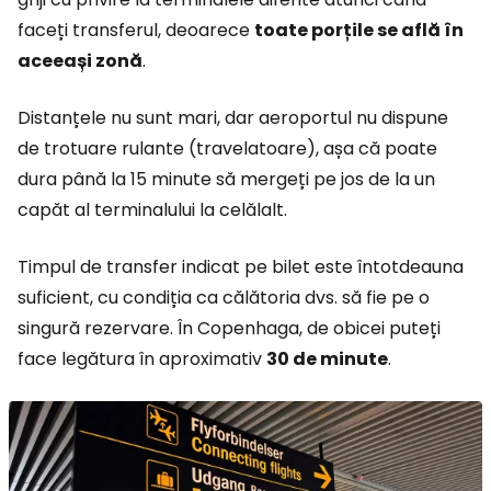
faceți transferul, deoarece
toate porțile se află în
aceeași zonă
.
Distanțele nu sunt mari, dar aeroportul nu dispune
de trotuare rulante (travelatoare), așa că poate
dura până la 15 minute să mergeți pe jos de la un
capăt al terminalului la celălalt.
Timpul de transfer indicat pe bilet este întotdeauna
suficient, cu condiția ca călătoria dvs. să fie pe o
singură rezervare. În Copenhaga, de obicei puteți
face legătura în aproximativ
30 de minute
.