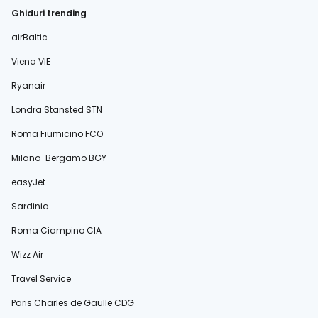
Ghiduri trending
airBaltic
Viena VIE
Ryanair
Londra Stansted STN
Roma Fiumicino FCO
Milano-Bergamo BGY
easyJet
Sardinia
Roma Ciampino CIA
Wizz Air
Travel Service
Paris Charles de Gaulle CDG