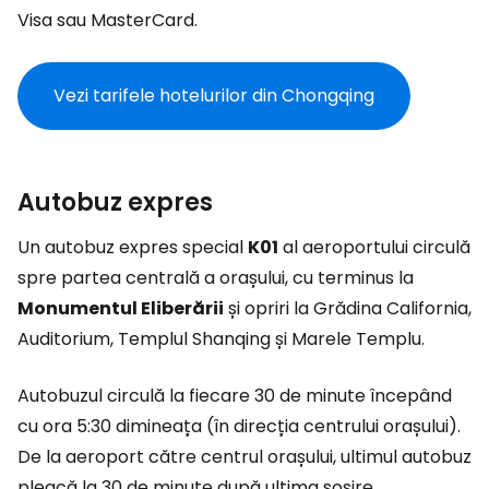
Visa sau MasterCard.
Vezi tarifele hotelurilor din Chongqing
Autobuz expres
Un autobuz expres special
K01
al aeroportului circulă
spre partea centrală a orașului, cu terminus la
Monumentul Eliberării
și opriri la Grădina California,
Auditorium, Templul Shanqing și Marele Templu.
Autobuzul circulă la fiecare 30 de minute începând
cu ora 5:30 dimineața (în direcția centrului orașului).
De la aeroport către centrul orașului, ultimul autobuz
pleacă la 30 de minute după ultima sosire