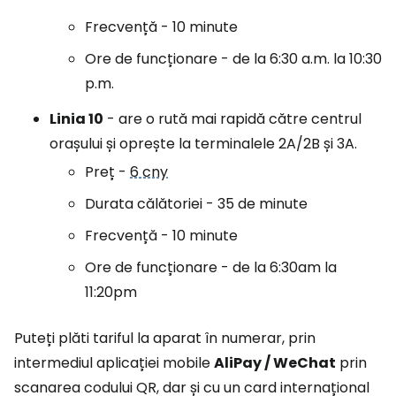
Frecvență - 10 minute
Ore de funcționare - de la 6:30 a.m. la 10:30
p.m.
Linia 10
- are o rută mai rapidă către centrul
orașului și oprește la terminalele 2A/2B și 3A.
Preț -
6 cny
Durata călătoriei - 35 de minute
Frecvență - 10 minute
Ore de funcționare - de la 6:30am la
11:20pm
Puteți plăti tariful la aparat în numerar, prin
intermediul aplicației mobile
AliPay / WeChat
prin
scanarea codului QR, dar și cu un card internațional