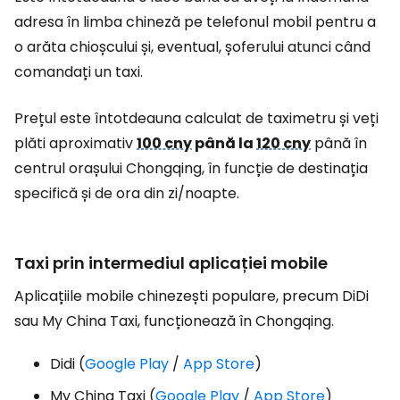
adresa în limba chineză pe telefonul mobil pentru a
o arăta chioșcului și, eventual, șoferului atunci când
comandați un taxi.
Prețul este întotdeauna calculat de taximetru și veți
plăti aproximativ
100 cny
până la
120 cny
până în
centrul orașului Chongqing, în funcție de destinația
specifică și de ora din zi/noapte.
Taxi prin intermediul aplicației mobile
Aplicațiile mobile chinezești populare, precum DiDi
sau My China Taxi, funcționează în Chongqing.
Didi (
Google Play
/
App Store
)
My China Taxi (
Google Play
/
App Store
)