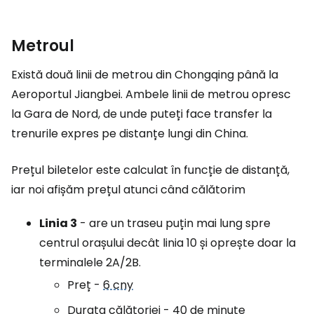
Metroul
Există două linii de metrou din Chongqing până la
Aeroportul Jiangbei. Ambele linii de metrou opresc
la Gara de Nord, de unde puteți face transfer la
trenurile expres pe distanțe lungi din China.
Prețul biletelor este calculat în funcție de distanță,
iar noi afișăm prețul atunci când călătorim
Linia 3
- are un traseu puțin mai lung spre
centrul orașului decât linia 10 și oprește doar la
terminalele 2A/2B.
Preț -
6 cny
Durata călătoriei - 40 de minute