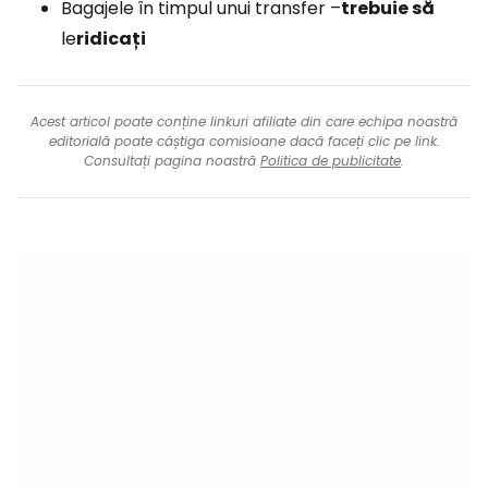
Bagajele în timpul unui transfer –
trebuie să
le
ridicați
Acest articol poate conține linkuri afiliate din care echipa noastră
editorială poate câștiga comisioane dacă faceți clic pe link.
Consultați pagina noastră
Politica de publicitate
.