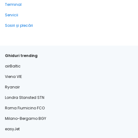
Terminal
Servicii
Sosiri și plecări
Ghiduri trending
airBaltic
Viena VIE
Ryanair
Londra Stansted STN
Roma Fiumicino FCO
Milano-Bergamo BGY
easyJet