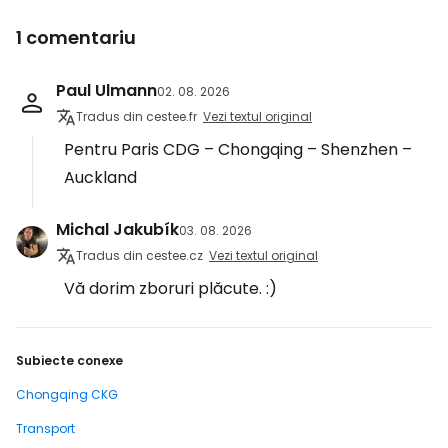
1 comentariu
Paul Ulmann
02. 08. 2026
Tradus din cestee.fr
Vezi textul original
Pentru Paris CDG – Chongqing – Shenzhen –
Auckland
Michal Jakubík
03. 08. 2026
Tradus din cestee.cz
Vezi textul original
Vă dorim zboruri plăcute. :)
Subiecte conexe
Chongqing CKG
Transport