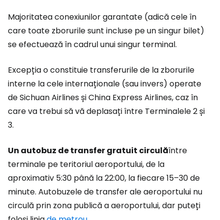
Majoritatea conexiunilor garantate (adică cele în
care toate zborurile sunt incluse pe un singur bilet)
se efectuează în cadrul unui singur terminal.
Excepția o constituie transferurile de la zborurile
interne la cele internaționale (sau invers) operate
de Sichuan Airlines și China Express Airlines, caz în
care va trebui să vă deplasați între Terminalele 2 și
3.
Un autobuz de transfer gratuit circulă
între
terminale pe teritoriul aeroportului, de la
aproximativ 5:30 până la 22:00, la fiecare 15–30 de
minute. Autobuzele de transfer ale aeroportului nu
circulă prin zona publică a aeroportului, dar puteți
folosi linia
de metrou
.