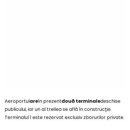
Aeroportul
are
în prezent
două terminale
deschise
publicului, iar un al treilea se află în construcție.
Terminalul 1 este rezervat exclusiv zborurilor private.