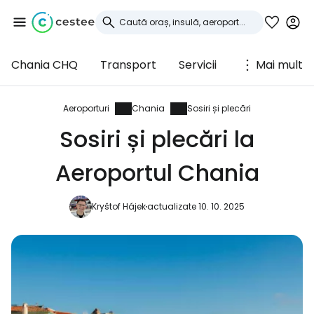
Chania CHQ
Transport
Servicii
Mai mult
Conectați-vă la
Cestee
Aeroporturi
Chania
Sosiri și plecări
Sosiri și plecări la
... comunitatea mondială a călătorilor
Aeroportul Chania
Continuați cu Google
Kryštof Hájek
actualizate 10. 10. 2025
Continuați cu Facebook
Continuați cu e-mailul