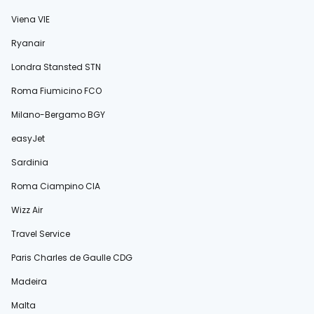
Viena VIE
Ryanair
Londra Stansted STN
Roma Fiumicino FCO
Milano-Bergamo BGY
easyJet
Sardinia
Roma Ciampino CIA
Wizz Air
Travel Service
Paris Charles de Gaulle CDG
Madeira
Malta