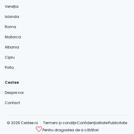
Veneția
Islanda
Roma
Mallorca
Albania
Cipru
Porto
Cestee
Despre noi
Contact
© 2026 Cestee.ro
Termeni și condiții
Confidențialitate
Publicitate
Pentru dragostea de a călători