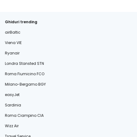
Ghiduri trending
airBaltic
Viena VIE
Ryanair
Londra Stansted STN
Roma Fiumicino FCO
Milano-Bergamo BGY
easyJet
Sardinia
Roma Ciampino CIA
Wizz Air
Travel Service