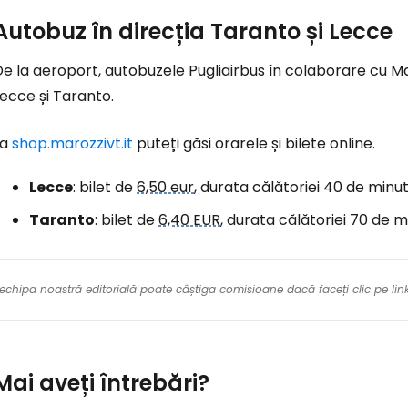
Autobuz în direcția Taranto și Lecce
e la aeroport, autobuzele Pugliairbus în colaborare cu Mar
ecce și Taranto.
La
shop.marozzivt.it
puteți găsi orarele și bilete online.
Lecce
: bilet de
6,50 eur
, durata călătoriei 40 de minu
Taranto
: bilet de
6,40 EUR
, durata călătoriei 70 de 
re echipa noastră editorială poate câștiga comisioane dacă faceți clic pe li
Mai aveți întrebări?