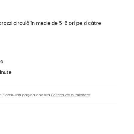
ozzi circulă în medie de 5-8 ori pe zi către
te
minute
nk. Consultați pagina noastră
Politica de publicitate
.