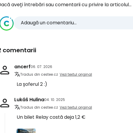
acă aveți întrebări sau comentarii cu privire la articolul...
Adaugă un comentariu...
2 comentarii
ancerf
06. 07. 2026
Tradus din cestee.cz
Vezi textul original
La șoferul 2 :)
Lukáš Hulina
04. 10. 2025
Tradus din cestee.cz
Vezi textul original
Un bilet Relay costă deja 1,2 €