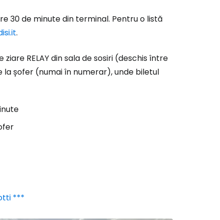
are 30 de minute din terminal. Pentru o listă
isi.it
.
e ziare RELAY din sala de sosiri (deschis între
 la șofer (numai în numerar), unde biletul
inute
ofer
tti ***