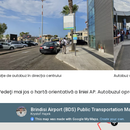
ație de autobuz în direcția centrului
Autobuz s
edeți mai jos o hartă orientativă a liniei AP. Autobuzul opre