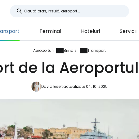
ransport
Terminal
Hoteluri
Servicii
Aeroporturi
Brindisi
Transport
t de la Aeroportul
David Eiselt
actualizate 04. 10. 2025