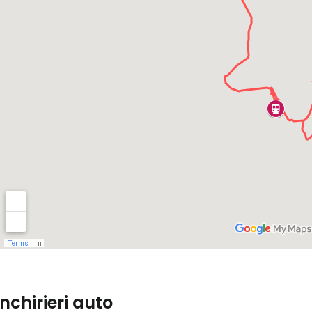
Conectați-v
... comunitatea mondială a călătorilo
Co
Con
Cont
Închirieri auto