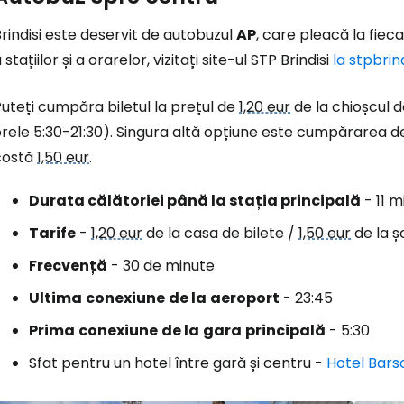
rindisi este deservit de autobuzul
AP
, care pleacă la fiec
 stațiilor și a orarelor, vizitați site-ul STP Brindisi
la stpbrind
uteți cumpăra biletul la prețul de
1,20 eur
de la chioșcul d
rele 5:30-21:30). Singura altă opțiune este cumpărarea de
costă
1,50 eur
.
Durata călătoriei până la stația principală
- 11 m
Tarife
-
1,20 eur
de la casa de bilete /
1,50 eur
de la ș
Frecvență
- 30 de minute
Ultima
conexiune
de la
aeroport
- 23:45
Prima
conexiune
de la
gara
principală
- 5:30
Sfat pentru un hotel între gară și centru -
Hotel Barso