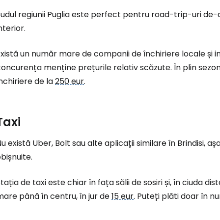
udul regiunii Puglia este perfect pentru road-trip-uri de-a 
nterior.
xistă un număr mare de companii de închiriere locale și i
oncurența menține prețurile relativ scăzute. În plin sezo
nchiriere de la
250 eur
.
Taxi
u există Uber, Bolt sau alte aplicații similare în Brindisi, aș
bișnuite.
tația de taxi este chiar în fața sălii de sosiri și, în ciuda di
are până în centru, în jur de
15 eur
. Puteți plăti doar în n