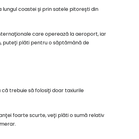
lungul coastei și prin satele pitorești din
nternaționale care operează la aeroport, iar
n, puteți plăti pentru o săptămână de
a că trebuie să folosiți doar taxiurile
stanței foarte scurte, veți plăti o sumă relativ
umerar.