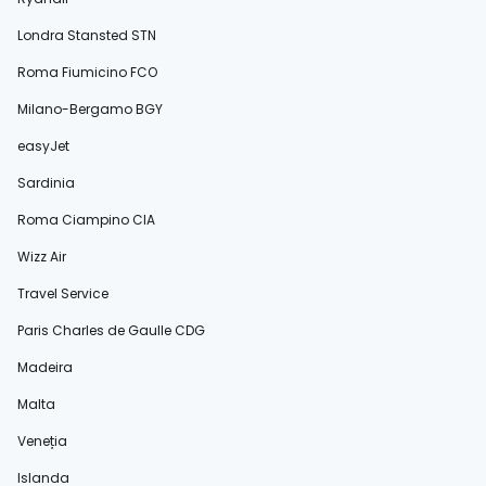
Londra Stansted STN
Roma Fiumicino FCO
Milano-Bergamo BGY
easyJet
Sardinia
Roma Ciampino CIA
Wizz Air
Travel Service
Paris Charles de Gaulle CDG
Madeira
Malta
Veneția
Islanda