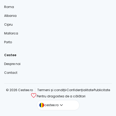
Roma
Albania
Cipru
Mallorca
Porto
Cestee
Despre noi
Contact
© 2026 Cestee.ro
Termeni și condiții
Confidențialitate
Publicitate
Pentru dragostea de a călători
cestee.com
cestee.ro
cestee.sk