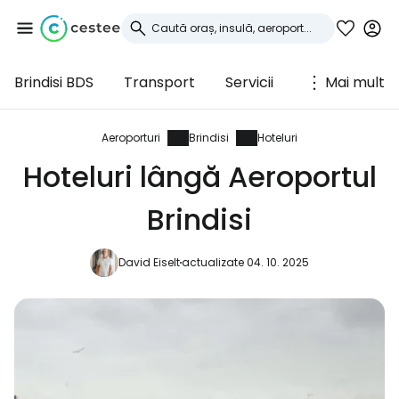
Brindisi BDS
Transport
Servicii
Mai mult
Conectați-vă la
Cestee
Aeroporturi
Brindisi
Hoteluri
Hoteluri lângă Aeroportul
... comunitatea mondială a călătorilor
Brindisi
Continuați cu Google
David Eiselt
actualizate 04. 10. 2025
Continuați cu Facebook
Continuați cu e-mailul