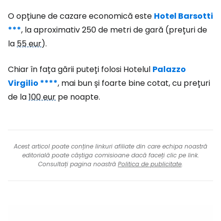
O opțiune de cazare economică este
Hotel Barsotti
***
, la aproximativ 250 de metri de gară (prețuri de
la
55 eur
).
Chiar în fața gării puteți folosi Hotelul
Palazzo
Virgilio ****
, mai bun și foarte bine cotat, cu prețuri
de la
100 eur
pe noapte.
Acest articol poate conține linkuri afiliate din care echipa noastră
editorială poate câștiga comisioane dacă faceți clic pe link.
Consultați pagina noastră
Politica de publicitate
.