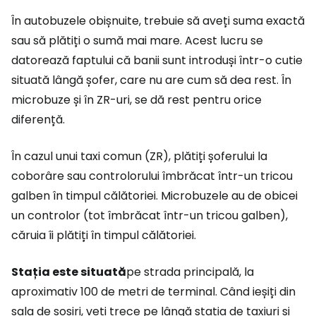
În autobuzele obișnuite, trebuie să aveți suma exactă
sau să plătiți o sumă mai mare. Acest lucru se
datorează faptului că banii sunt introduși într-o cutie
situată lângă șofer, care nu are cum să dea rest. În
microbuze și în ZR-uri, se dă rest pentru orice
diferență.
În cazul unui taxi comun (ZR), plătiți șoferului la
coborâre sau controlorului îmbrăcat într-un tricou
galben în timpul călătoriei. Microbuzele au de obicei
un controlor (tot îmbrăcat într-un tricou galben),
căruia îi plătiți în timpul călătoriei.
Stația este situată
pe strada principală, la
aproximativ 100 de metri de terminal. Când ieșiți din
sala de sosiri, veți trece pe lângă stația de taxiuri și