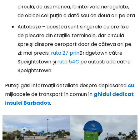
circulă, de asemenea, la intervale neregulate,
de obicei cel puțin o dată sau de două ori pe oră
Autobuze – acestea sunt singurele cu ore fixe
de plecare din stațiile terminale, dar circulă
spre și dinspre aeroport doar de câteva ori pe
zi; mai precis,
ruta 27 prin
Bridgetown către
Speightstown și
ruta 54C
pe autostradă către
Speightstown
Puteți găsi informații detaliate despre deplasarea
cu
mijloacele de transport în comun în
ghidul dedicat
insulei Barbados
.