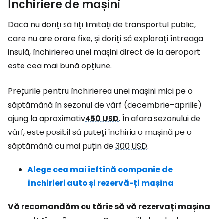
Închiriere de mașini
Dacă nu doriți să fiți limitați de transportul public,
care nu are orare fixe, și doriți să explorați întreaga
insulă, închirierea unei mașini direct de la aeroport
este cea mai bună opțiune.
Prețurile pentru închirierea unei mașini mici pe o
săptămână în sezonul de vârf (decembrie–aprilie)
ajung la aproximativ
450 USD
. În afara sezonului de
vârf, este posibil să puteți închiria o mașină pe o
săptămână cu mai puțin de
300 USD
.
Alege cea mai ieftină companie de
închirieri auto și rezervă-ți mașina
Vă recomandăm cu tărie să vă rezervați mașina