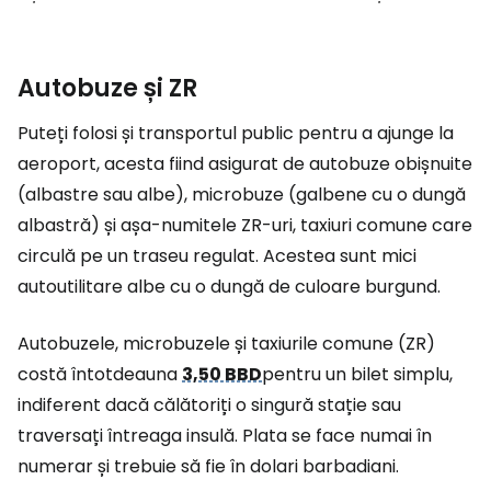
Autobuze și ZR
Puteți folosi și transportul public pentru a ajunge la
aeroport, acesta fiind asigurat de autobuze obișnuite
(albastre sau albe), microbuze (galbene cu o dungă
albastră) și așa-numitele ZR-uri, taxiuri comune care
circulă pe un traseu regulat. Acestea sunt mici
autoutilitare albe cu o dungă de culoare burgund.
Autobuzele, microbuzele și taxiurile comune (ZR)
costă întotdeauna
3,50 BBD
pentru un bilet simplu,
indiferent dacă călătoriți o singură stație sau
traversați întreaga insulă. Plata se face numai în
numerar și trebuie să fie în dolari barbadiani.