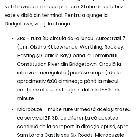
veți traversa întreaga parcare. Stația de autobuz
este vizibilă din terminal. Pentru a ajunge la
Bridgetown, virați la stânga.
ZRs – ruta 3D circulă de-a lungul Autostrăzii 7
(prin Oistins, St Lawrence, Worthing, Rockley,
Hasting și Carlisle Bay) până la Terminalul
Constitution River din Bridgetown. Circulă la
intervale neregulate (până se umple) de la
aproximativ 6:00 dimineața până la miezul
nopții, de obicei cel puțin o dată la 15–30 de
minute
Microbuze – multe rute urmează același traseu
ca serviciul ZR 3D, cu diferența că acestea
continuă de la aeroport în direcția opusă, spre
Sam Lord’s Castle sau Six Roads. Microbuzele