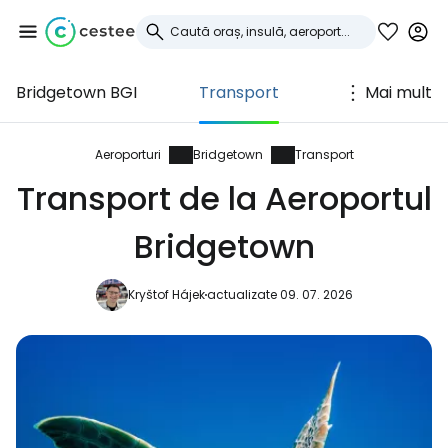
Bridgetown BGI
Transport
Mai mult
Conectați-vă la
Cestee
Aeroporturi
Bridgetown
Transport
Transport de la Aeroportul
... comunitatea mondială a călătorilor
Bridgetown
Continuați cu Google
Kryštof Hájek
actualizate 09. 07. 2026
Continuați cu Facebook
Continuați cu e-mailul