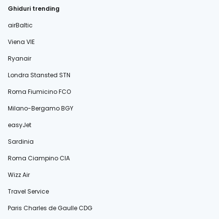
Ghiduri trending
airBaltic
Viena VIE
Ryanair
Londra Stansted STN
Roma Fiumicino FCO
Milano-Bergamo BGY
easyJet
Sardinia
Roma Ciampino CIA
Wizz Air
Travel Service
Paris Charles de Gaulle CDG