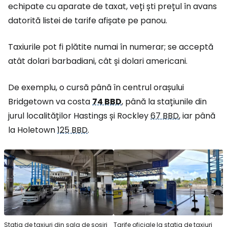
echipate cu aparate de taxat, veți ști prețul în avans
datorită listei de tarife afișate pe panou.
Taxiurile pot fi plătite numai în numerar; se acceptă
atât dolari barbadiani, cât și dolari americani.
De exemplu, o cursă până în centrul orașului
Bridgetown va costa
74 BBD
, până la stațiunile din
jurul localităților Hastings și Rockley
67 BBD
, iar până
la Holetown
125 BBD
.
Stația de taxiuri din sala de sosiri
Tarife oficiale la stația de taxiuri