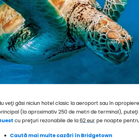
Conectați-v
... comunitatea mondială a călătorilo
u veți găsi niciun hotel clasic la aeroport sau în apropie
rincipal (la aproximativ 250 de metri de terminal), puteț
Co
Guest
cu prețuri rezonabile de la
62 eur
pe noapte pentru
Caută mai multe cazări în Bridgetown