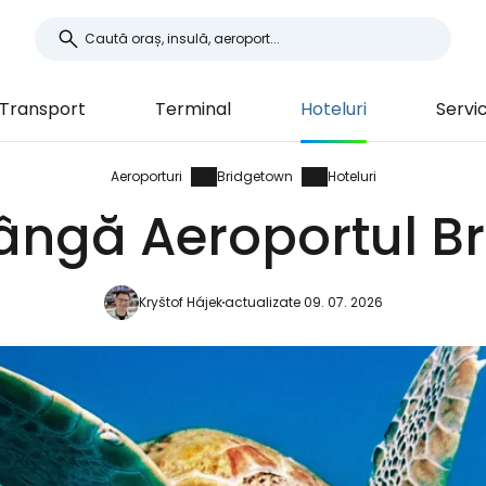
Transport
Terminal
Hoteluri
Servic
Aeroporturi
Bridgetown
Hoteluri
lângă Aeroportul 
Kryštof Hájek
actualizate 09. 07. 2026