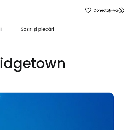
Conectați-vă
ii
Sosiri și plecări
Bridgetown