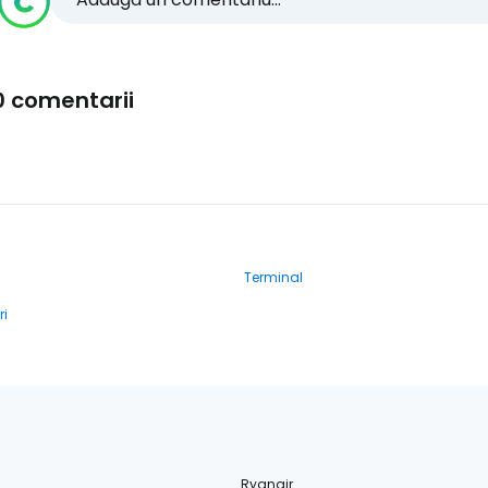
0 comentarii
Terminal
ri
Ryanair