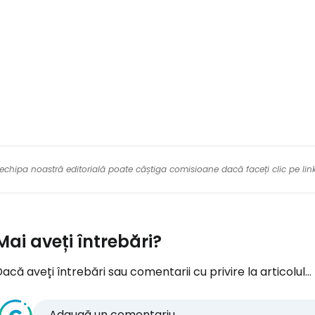
Con
Cont
re echipa noastră editorială poate câștiga comisioane dacă faceți clic pe li
Mai aveți întrebări?
acă aveți întrebări sau comentarii cu privire la articolul...
Adaugă un comentariu...