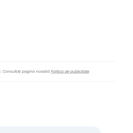
tinuați cu Facebook
inuați cu e-mailul
nk. Consultați pagina noastră
Politica de publicitate
.