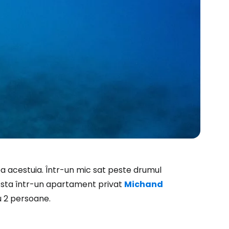
ă la Cestee
r
rea acestuia. Într-un mic sat peste drumul
i sta într-un apartament privat
Michand
ntinuați cu Google
 2 persoane.