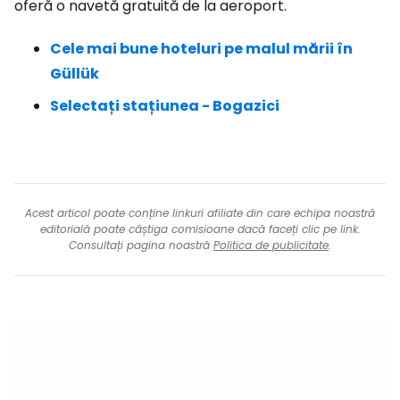
oferă o navetă gratuită de la aeroport.
Cele mai bune hoteluri pe malul mării în
Güllük
Selectați stațiunea - Bogazici
Acest articol poate conține linkuri afiliate din care echipa noastră
editorială poate câștiga comisioane dacă faceți clic pe link.
Consultați pagina noastră
Politica de publicitate
.