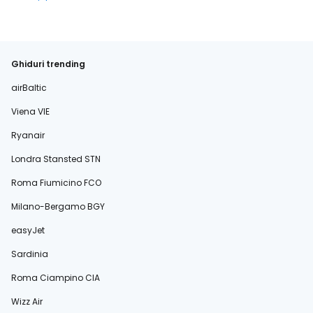
Ghiduri trending
airBaltic
Viena VIE
Ryanair
Londra Stansted STN
Roma Fiumicino FCO
Milano-Bergamo BGY
easyJet
Sardinia
Roma Ciampino CIA
Wizz Air