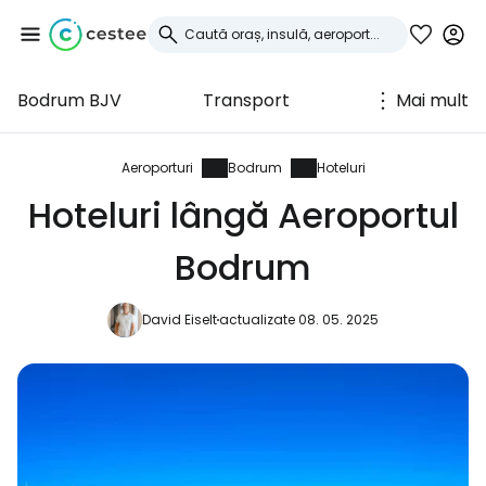
Bodrum BJV
Transport
Mai mult
Conectați-vă la
Cestee
Aeroporturi
Bodrum
Hoteluri
Hoteluri lângă Aeroportul
... comunitatea mondială a călătorilor
Bodrum
Continuați cu Google
David Eiselt
actualizate 08. 05. 2025
Continuați cu Facebook
Continuați cu e-mailul