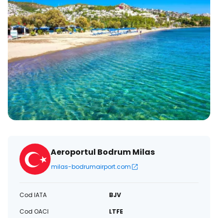
Aeroportul Bodrum Milas
milas-bodrumairport.com
Cod IATA
BJV
Cod OACI
LTFE