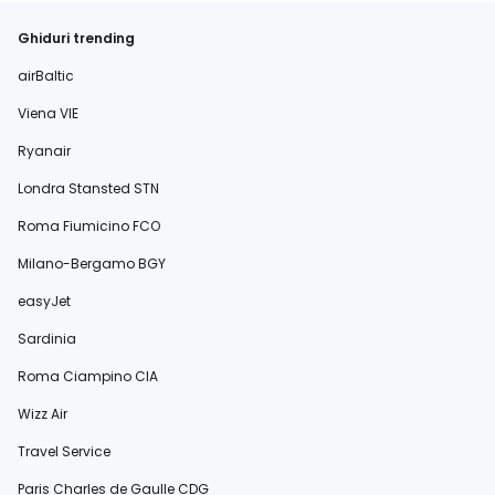
Ghiduri trending
airBaltic
Viena VIE
Ryanair
Londra Stansted STN
Roma Fiumicino FCO
Milano-Bergamo BGY
easyJet
Sardinia
Roma Ciampino CIA
Wizz Air
Travel Service
Paris Charles de Gaulle CDG