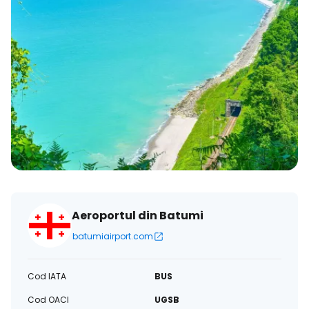
Aeroportul din Batumi
batumiairport.com
Cod IATA
BUS
Cod OACI
UGSB