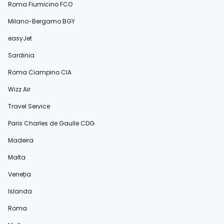
Roma Fiumicino FCO
Milano-Bergamo BGY
easyJet
Sardinia
Roma Ciampino CIA
Wizz Air
Travel Service
Paris Charles de Gaulle CDG
Madeira
Malta
Veneția
Islanda
Roma