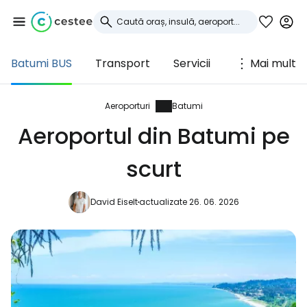
Batumi BUS
Transport
Servicii
Mai mult
Conectați-vă la
Cestee
Aeroporturi
Batumi
Aeroportul din Batumi pe
... comunitatea mondială a călătorilor
scurt
Continuați cu Google
David Eiselt
actualizate 26. 06. 2026
Continuați cu Facebook
Continuați cu e-mailul